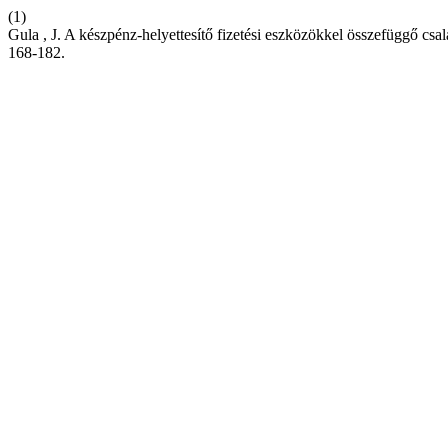
(1)
Gula , J. A készpénz-helyettesítő fizetési eszközökkel összefüggő cs
168-182.