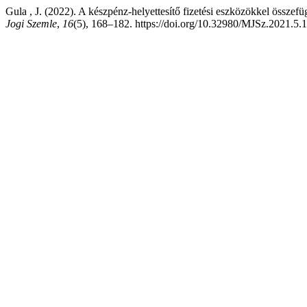
Gula , J. (2022). A készpénz-helyettesítő fizetési eszközökkel összef
Jogi Szemle
,
16
(5), 168–182. https://doi.org/10.32980/MJSz.2021.5.