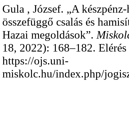
Gula , József. „A készpénz-h
összefüggő csalás és hamisí
Hazai megoldások”.
Miskol
18, 2022): 168–182. Elérés
https://ojs.uni-
miskolc.hu/index.php/jogis