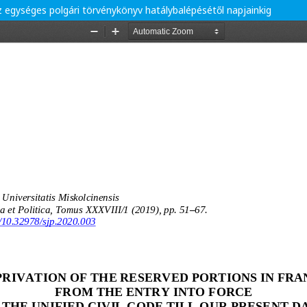
 egységes polgári törvénykönyv hatálybalépésétől napjainkig