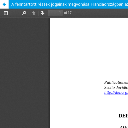
A fenntartott részek jogainak megvonása Franciaországban az