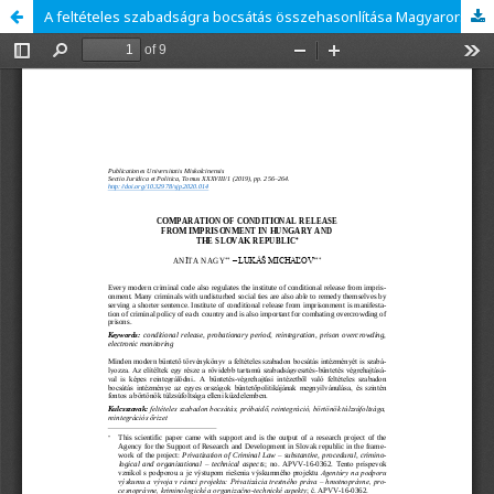
A feltételes szabadságra bocsátás összehasonlítása Magyarországon és a Szlovák Köztársaságban