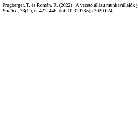
Prugberger, T. és Román, R. (2022) „A vezető állású munkavállalók 
Politica
, 38(1.), o. 422–446. doi: 10.32978/sjp.2020.024.