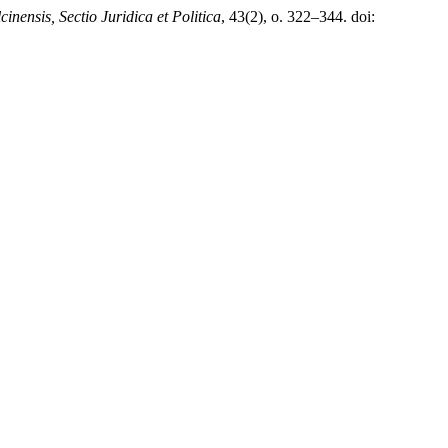
inensis, Sectio Juridica et Politica
, 43(2), o. 322–344. doi: