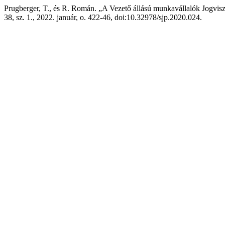
Prugberger, T., és R. Román. „A Vezető állású munkavállalók Jogvi
38, sz. 1., 2022. január, o. 422-46, doi:10.32978/sjp.2020.024.