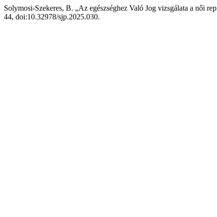
Solymosi-Szekeres, B. „Az egészséghez Való Jog vizsgálata a női re
44, doi:10.32978/sjp.2025.030.