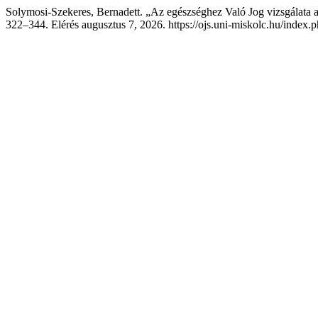
Solymosi-Szekeres, Bernadett. „Az egészséghez Való Jog vizsgálata 
322–344. Elérés augusztus 7, 2026. https://ojs.uni-miskolc.hu/index.ph