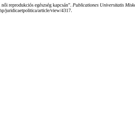
a női reprodukciós egészség kapcsán”.
Publicationes Universitatis Misko
p/juridicaetpolitica/article/view/4317.