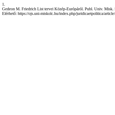
1.
Gedeon M. Friedrich List tervei Közép-Európáról. Publ. Univ. Misk. S
Elérhető: https://ojs.uni-miskolc.hu/index.php/juridicaetpolitica/articl