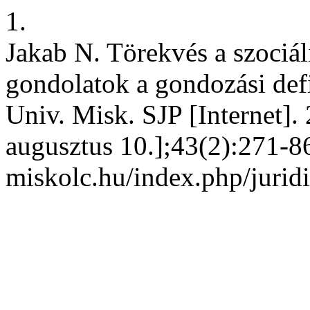
1.
Jakab N. Törekvés a szociál
gondolatok a gondozási defi
Univ. Misk. SJP [Internet].
augusztus 10.];43(2):271-86.
miskolc.hu/index.php/juridi