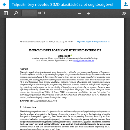
Teljesítmény növelés SIMD utasításkészlet segítéségével