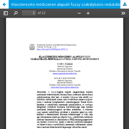
Klaszterezési módszeren alapuló fuzzy szabálybázis redukálás a FRIQ-learning rendszerben