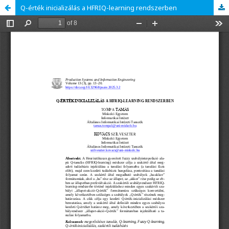
Q-érték inicializálás a HFRIQ-learning rendszerben