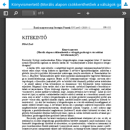
Könyvismertető (Morális alapon csökkenthetőek a válságok gazdasági és társadalmi következményei?)