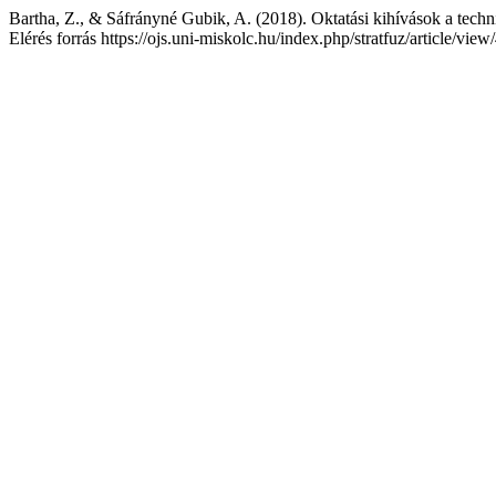
Bartha, Z., & Sáfrányné Gubik, A. (2018). Oktatási kihívások a tech
Elérés forrás https://ojs.uni-miskolc.hu/index.php/stratfuz/article/vie