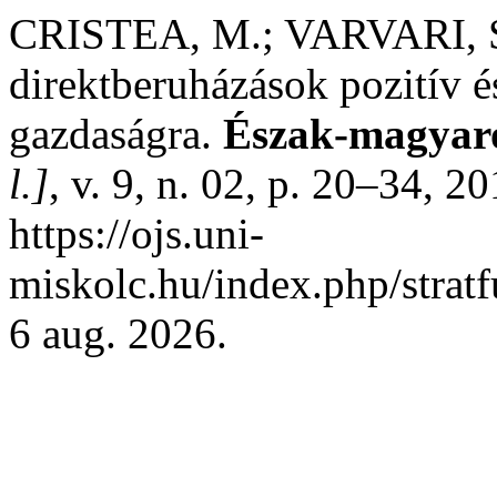
CRISTEA, M.; VARVARI, S
direktberuházások pozitív és
gazdaságra.
Észak-magyaro
l.]
, v. 9, n. 02, p. 20–34, 2
https://ojs.uni-
miskolc.hu/index.php/stratf
6 aug. 2026.