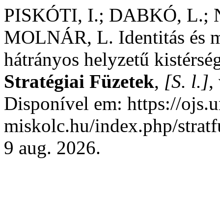
PISKÓTI, I.; DABKÓ, L.;
MOLNÁR, L. Identitás és m
hátrányos helyzetű kistérs
Stratégiai Füzetek
,
[S. l.]
,
Disponível em: https://ojs.u
miskolc.hu/index.php/stratf
9 aug. 2026.