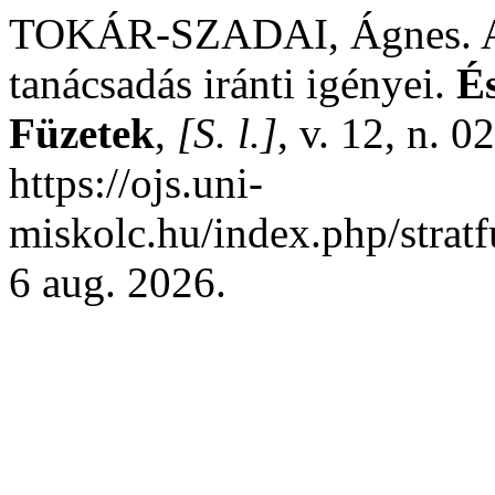
TOKÁR-SZADAI, Ágnes. A t
tanácsadás iránti igényei.
É
Füzetek
,
[S. l.]
, v. 12, n. 
https://ojs.uni-
miskolc.hu/index.php/stratf
6 aug. 2026.