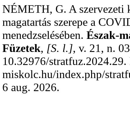
NÉMETH, G. A szervezeti ku
magatartás szerepe a COVID
menedzselésében.
Észak-ma
Füzetek
,
[S. l.]
, v. 21, n. 
10.32976/stratfuz.2024.29. 
miskolc.hu/index.php/stratf
6 aug. 2026.