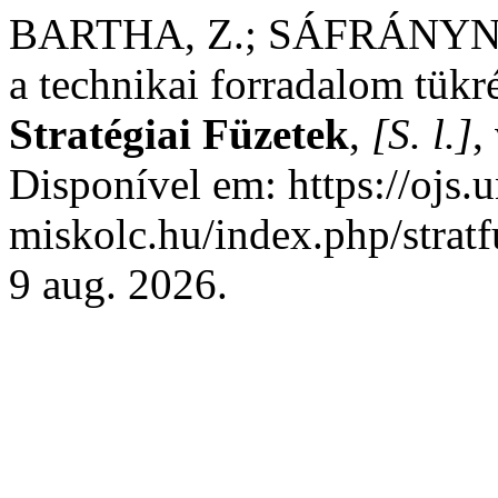
BARTHA, Z.; SÁFRÁNYNÉ 
a technikai forradalom tük
Stratégiai Füzetek
,
[S. l.]
,
Disponível em: https://ojs.u
miskolc.hu/index.php/stratf
9 aug. 2026.