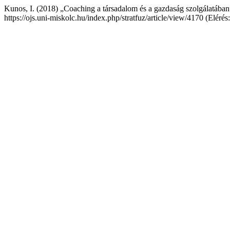
Kunos, I. (2018) „Coaching a társadalom és a gazdaság szolgálatába
https://ojs.uni-miskolc.hu/index.php/stratfuz/article/view/4170 (Eléré