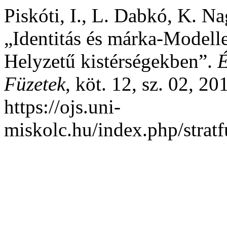
Piskóti, I., L. Dabkó, K. Na
„Identitás és márka-Modell
Helyzetű kistérségekben”.
É
Füzetek
, köt. 12, sz. 02, 2
https://ojs.uni-
miskolc.hu/index.php/stratf