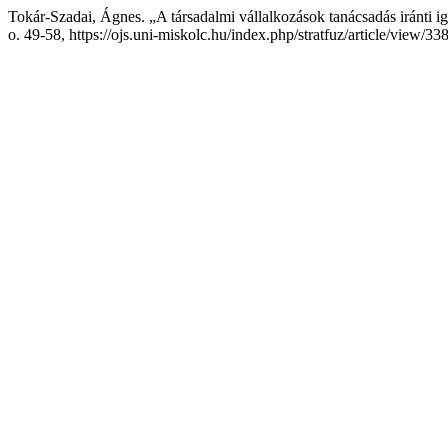
Tokár-Szadai, Ágnes. „A társadalmi vállalkozások tanácsadás iránti i
o. 49-58, https://ojs.uni-miskolc.hu/index.php/stratfuz/article/view/33