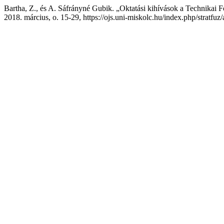
Bartha, Z., és A. Sáfrányné Gubik. „Oktatási kihívások a Technikai 
2018. március, o. 15-29, https://ojs.uni-miskolc.hu/index.php/stratfuz/