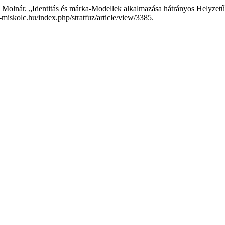
ló Molnár. „Identitás és márka-Modellek alkalmazása hátrányos Helyzet
-miskolc.hu/index.php/stratfuz/article/view/3385.