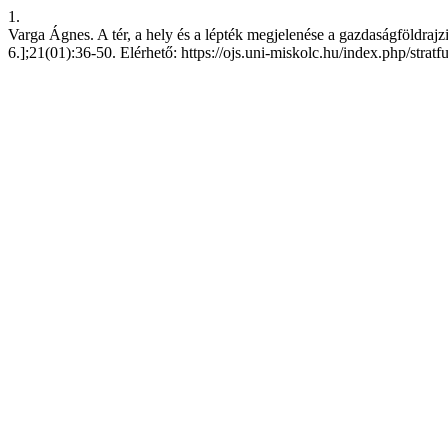
1.
Varga Ágnes. A tér, a hely és a lépték megjelenése a gazdaságföldrajzi 
6.];21(01):36-50. Elérhető: https://ojs.uni-miskolc.hu/index.php/stratf