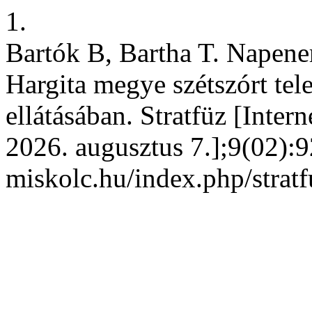
1.
Bartók B, Bartha T. Napener
Hargita megye szétszórt tel
ellátásában. Stratfüz [Inter
2026. augusztus 7.];9(02):92
miskolc.hu/index.php/stratf