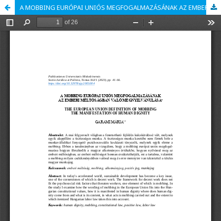
A MOBBING EURÓPAI UNIÓS MEGFOGALMAZÁSÁNAK AZ EMBERI MÉLTÓSÁGBAN VALÓ MEGNYILVÁNULÁSA