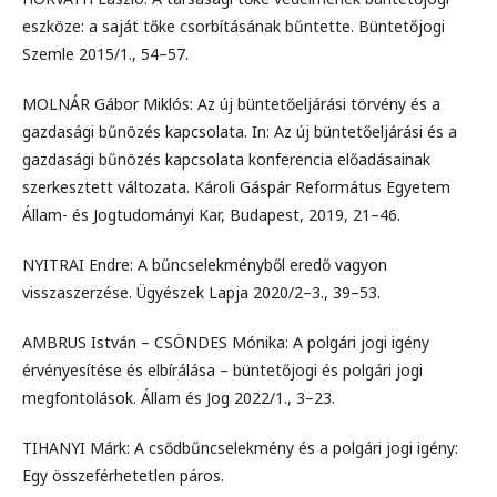
eszköze: a saját tőke csorbításának bűntette. Büntetőjogi
Szemle 2015/1., 54–57.
MOLNÁR Gábor Miklós: Az új büntetőeljárási törvény és a
gazdasági bűnözés kapcsolata. In: Az új büntetőeljárási és a
gazdasági bűnözés kapcsolata konferencia előadásainak
szerkesztett változata. Károli Gáspár Református Egyetem
Állam- és Jogtudományi Kar, Budapest, 2019, 21–46.
NYITRAI Endre: A bűncselekményből eredő vagyon
visszaszerzése. Ügyészek Lapja 2020/2–3., 39–53.
AMBRUS István – CSÖNDES Mónika: A polgári jogi igény
érvényesítése és elbírálása – büntetőjogi és polgári jogi
megfontolások. Állam és Jog 2022/1., 3–23.
TIHANYI Márk: A csődbűncselekmény és a polgári jogi igény:
Egy összeférhetetlen páros.