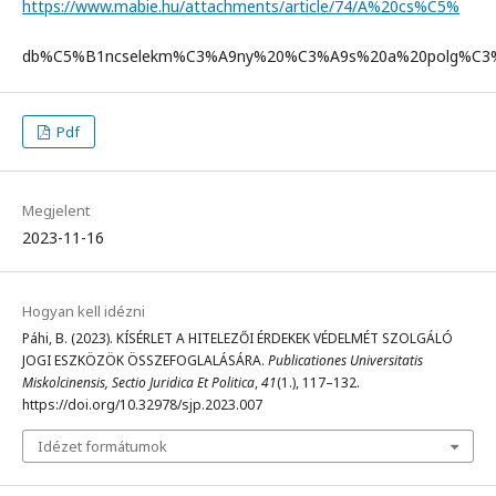
https://www.mabie.hu/attachments/article/74/A%20cs%C5%
db%C5%B1ncselekm%C3%A9ny%20%C3%A9s%20a%20polg%C3%A1
Pdf
Megjelent
2023-11-16
Hogyan kell idézni
Páhi, B. (2023). KÍSÉRLET A HITELEZŐI ÉRDEKEK VÉDELMÉT SZOLGÁLÓ
JOGI ESZKÖZÖK ÖSSZEFOGLALÁSÁRA.
Publicationes Universitatis
Miskolcinensis, Sectio Juridica Et Politica
,
41
(1.), 117–132.
https://doi.org/10.32978/sjp.2023.007
Idézet formátumok