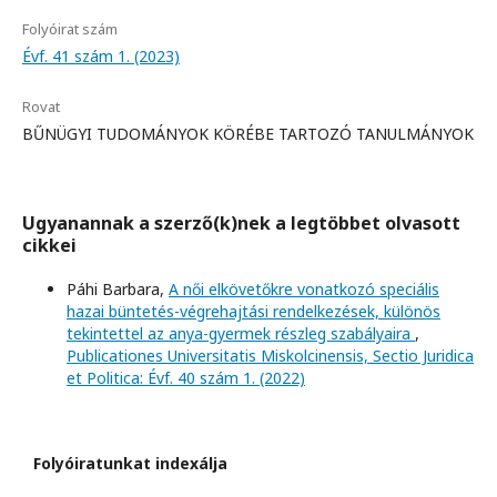
Folyóirat szám
Évf. 41 szám 1. (2023)
Rovat
BŰNÜGYI TUDOMÁNYOK KÖRÉBE TARTOZÓ TANULMÁNYOK
Ugyanannak a szerző(k)nek a legtöbbet olvasott
cikkei
Páhi Barbara,
A női elkövetőkre vonatkozó speciális
hazai büntetés-végrehajtási rendelkezések, különös
tekintettel az anya-gyermek részleg szabályaira
,
Publicationes Universitatis Miskolcinensis, Sectio Juridica
et Politica: Évf. 40 szám 1. (2022)
Folyóiratunkat indexálja