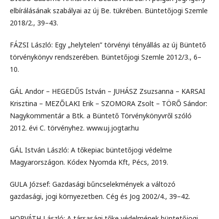
elbírálásának szabályai az új Be. tükrében. Büntetőjogi Szemle
2018/2., 39–43.
FÁZSI László: Egy „helytelen” törvényi tényállás az új Büntető
törvénykönyv rendszerében. Büntetőjogi Szemle 2012/3., 6–
10.
GÁL Andor – HEGEDŰS István – JUHÁSZ Zsuzsanna – KARSAI
Krisztina – MEZŐLAKI Erik – SZOMORA Zsolt – TÖRŐ Sándor:
Nagykommentár a Btk. a Büntető Törvénykönyvről szóló
2012. évi C. törvényhez. www.uj.jogtar.hu
GÁL István László: A tőkepiac büntetőjogi védelme
Magyarországon. Kódex Nyomda Kft, Pécs, 2019.
GULA József: Gazdasági bűncselekmények a változó
gazdasági, jogi környezetben. Cég és Jog 2002/4., 39–42.
HORVÁTH László: A társasági tőke védelmének büntetőjogi