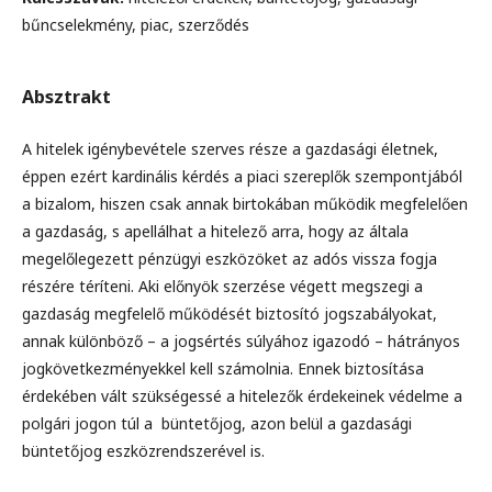
bűncselekmény, piac, szerződés
Absztrakt
A hitelek igénybevétele szerves része a gazdasági életnek,
éppen ezért kardinális kérdés a piaci szereplők szempontjából
a bizalom, hiszen csak annak birtokában működik megfelelően
a gazdaság, s apellálhat a hitelező arra, hogy az általa
megelőlegezett pénzügyi eszközöket az adós vissza fogja
részére téríteni. Aki előnyök szerzése végett megszegi a
gazdaság megfelelő működését biztosító jogszabályokat,
annak különböző – a jogsértés súlyához igazodó – hátrányos
jogkövetkezményekkel kell számolnia. Ennek biztosítása
érdekében vált szükségessé a hitelezők érdekeinek védelme a
polgári jogon túl a büntetőjog, azon belül a gazdasági
büntetőjog eszközrendszerével is.