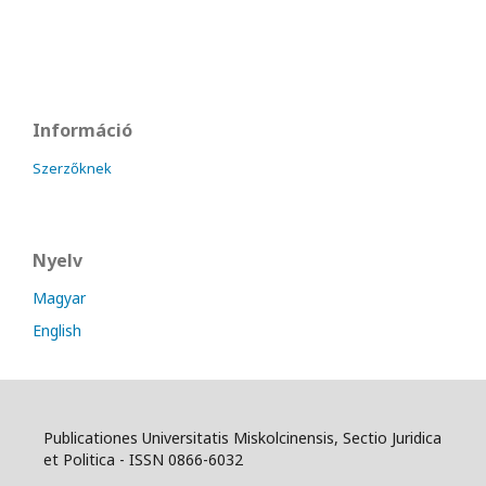
Információ
Szerzőknek
Nyelv
Magyar
English
Publicationes Universitatis Miskolcinensis, Sectio Juridica
et Politica - ISSN 0866-6032