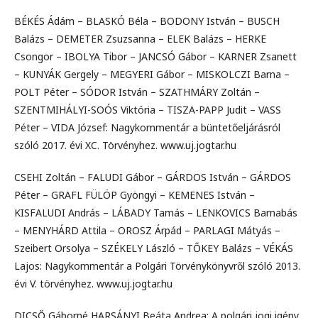
BÉKÉS Ádám – BLASKÓ Béla – BODONY István – BUSCH
Balázs – DEMETER Zsuzsanna – ELEK Balázs – HERKE
Csongor – IBOLYA Tibor – JANCSÓ Gábor – KARNER Zsanett
– KUNYÁK Gergely – MEGYERI Gábor – MISKOLCZI Barna –
POLT Péter – SÓDOR István – SZATHMÁRY Zoltán –
SZENTMIHÁLYI-SOÓS Viktória – TISZA-PAPP Judit – VASS
Péter – VIDA József: Nagykommentár a büntetőeljárásról
szóló 2017. évi XC. Törvényhez. www.uj.jogtar.hu
CSEHI Zoltán – FALUDI Gábor – GÁRDOS István – GÁRDOS
Péter – GRAFL FÜLÖP Gyöngyi – KEMENES István –
KISFALUDI András – LÁBADY Tamás – LENKOVICS Barnabás
– MENYHÁRD Attila – OROSZ Árpád – PARLAGI Mátyás –
Szeibert Orsolya – SZÉKELY László – TŐKEY Balázs – VÉKÁS
Lajos: Nagykommentár a Polgári Törvénykönyvről szóló 2013.
évi V. törvényhez. www.uj.jogtar.hu
DICSŐ Gáborné HARSÁNYI Beáta Andrea: A polgári jogi igény