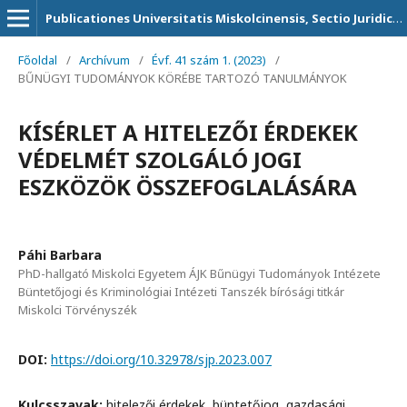
Publicationes Universitatis Miskolcinensis, Sectio Juridica et Politica
Főoldal
/
Archívum
/
Évf. 41 szám 1. (2023)
/
BŰNÜGYI TUDOMÁNYOK KÖRÉBE TARTOZÓ TANULMÁNYOK
KÍSÉRLET A HITELEZŐI ÉRDEKEK
VÉDELMÉT SZOLGÁLÓ JOGI
ESZKÖZÖK ÖSSZEFOGLALÁSÁRA
Páhi Barbara
PhD-hallgató Miskolci Egyetem ÁJK Bűnügyi Tudományok Intézete
Büntetőjogi és Kriminológiai Intézeti Tanszék bírósági titkár
Miskolci Törvényszék
DOI:
https://doi.org/10.32978/sjp.2023.007
Kulcsszavak:
hitelezői érdekek, büntetőjog, gazdasági