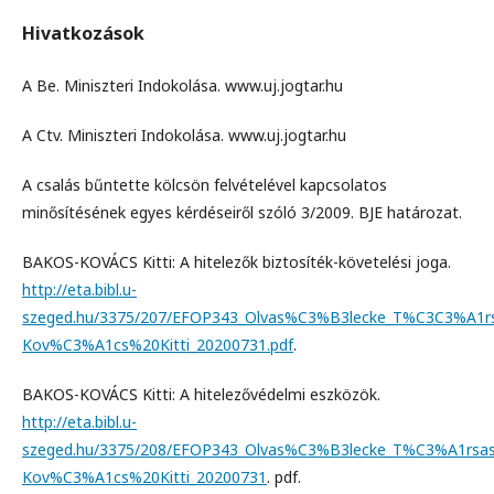
Hivatkozások
A Be. Miniszteri Indokolása. www.uj.jogtar.hu
A Ctv. Miniszteri Indokolása. www.uj.jogtar.hu
A csalás bűntette kölcsön felvételével kapcsolatos
minősítésének egyes kérdéseiről szóló 3/2009. BJE határozat.
BAKOS-KOVÁCS Kitti: A hitelezők biztosíték-követelési joga.
http://eta.bibl.u-
szeged.hu/3375/207/EFOP343_Olvas%C3%B3lecke_T%C3C3%A1r
Kov%C3%A1cs%20Kitti_20200731.pdf
.
BAKOS-KOVÁCS Kitti: A hitelezővédelmi eszközök.
http://eta.bibl.u-
szeged.hu/3375/208/EFOP343_Olvas%C3%B3lecke_T%C3%A1rs
Kov%C3%A1cs%20Kitti_20200731
. pdf.