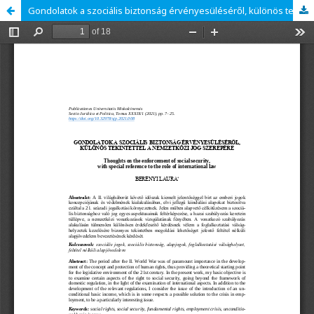
Gondolatok a szociális biztonság érvényesüléséről, különös tekintettel a nemzetközi jog szerepére