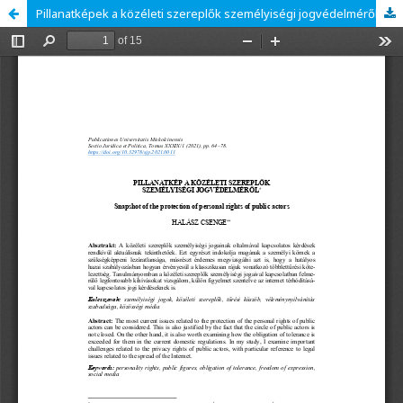
Pillanatképek a közéleti szereplők személyiségi jogvédelméről