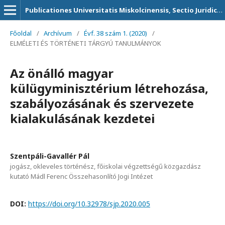
Publicationes Universitatis Miskolcinensis, Sectio Juridica et Politica
Főoldal
/
Archívum
/
Évf. 38 szám 1. (2020)
/
ELMÉLETI ÉS TÖRTÉNETI TÁRGYÚ TANULMÁNYOK
Az önálló magyar
külügyminisztérium létrehozása,
szabályozásának és szervezete
kialakulásának kezdetei
Szentpáli-Gavallér Pál
jogász, okleveles történész, főiskolai végzettségű közgazdász
kutató Mádl Ferenc Összehasonlító Jogi Intézet
DOI:
https://doi.org/10.32978/sjp.2020.005