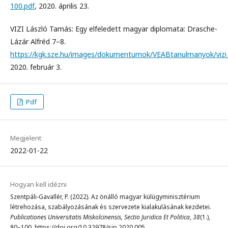
100.pdf
, 2020. április 23.
VIZI László Tamás: Egy elfeledett magyar diplomata: Drasche-
Lázár Alfréd 7–8.
https://kgk.sze.hu/images/dokumentumok/VEABtanulmanyok/vizi_
2020. február 3.
Pdf
Megjelent
2022-01-22
Hogyan kell idézni
Szentpáli-Gavallér, P. (2022). Az önálló magyar külügyminisztérium
létrehozása, szabályozásának és szervezete kialakulásának kezdetei.
Publicationes Universitatis Miskolcinensis, Sectio Juridica Et Politica
,
38
(1.),
80–100. https://doi.org/10.32978/sjp.2020.005