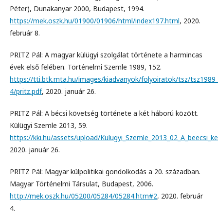
Péter), Dunakanyar 2000, Budapest, 1994.
https://mek.oszk.hu/01900/01906/html/index197.html
, 2020.
február 8.
PRITZ Pál: A magyar külügyi szolgálat története a harmincas
évek első felében. Történelmi Szemle 1989, 152.
https://tti.btk.mta.hu/images/kiadvanyok/folyoiratok/tsz/tsz1989
4/pritz.pdf
, 2020. január 26.
PRITZ Pál: A bécsi követség története a két háború között.
Külügyi Szemle 2013, 59.
https://kki.hu/assets/upload/Kulugyi_Szemle_2013_02_A_beecsi_k
2020. január 26.
PRITZ Pál: Magyar külpolitikai gondolkodás a 20. században.
Magyar Történelmi Társulat, Budapest, 2006.
http://mek.oszk.hu/05200/05284/05284.htm#2
, 2020. február
4.