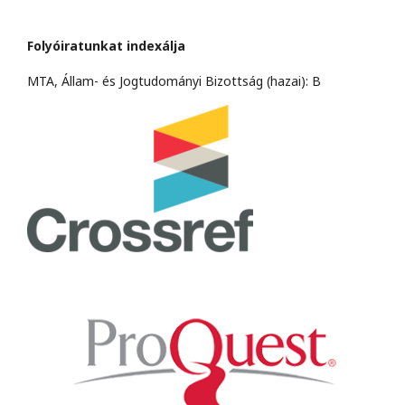
Folyóiratunkat indexálja
MTA, Állam- és Jogtudományi Bizottság (hazai): B