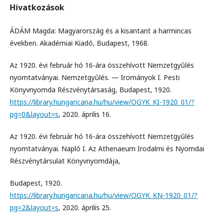
Hivatkozások
ÁDÁM Magda: Magyarország és a kisantant a harmincas
években. Akadémiai Kiadó, Budapest, 1968.
Az 1920. évi február hó 16-ára összehívott Nemzetgyűlés
nyomtatványai. Nemzetgyűlés. — Irományok I. Pesti
Könyvnyomda Részvénytársaság, Budapest, 1920.
https://library.hungaricana.hu/hu/view/OGYK_KI-1920_01/?
pg=0&layout=s
, 2020. április 16.
Az 1920. évi február hó 16-ára összehívott Nemzetgyűlés
nyomtatványai. Napló I. Az Athenaeum Irodalmi és Nyomdai
Részvénytársulat Könyvnyomdája,
Budapest, 1920.
https://library.hungaricana.hu/hu/view/OGYK_KN-1920_01/?
pg=2&layout=s
, 2020. április 25.