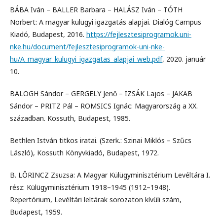
BÁBA Iván – BALLER Barbara – HALÁSZ Iván – TÓTH
Norbert: A magyar külügyi igazgatás alapjai. Dialóg Campus
Kiadó, Budapest, 2016.
https://fejlesztesiprogramok.uni-
nke.hu/document/fejlesztesiprogramok-uni-nke-
hu/A_magyar_kulugyi_igazgatas_alapjai_web.pdf
, 2020. január
10.
BALOGH Sándor – GERGELY Jenő – IZSÁK Lajos – JAKAB
Sándor – PRITZ Pál – ROMSICS Ignác: Magyarország a XX.
században. Kossuth, Budapest, 1985.
Bethlen István titkos iratai. (Szerk.: Szinai Miklós – Szűcs
László), Kossuth Könyvkiadó, Budapest, 1972.
B. LŐRINCZ Zsuzsa: A Magyar Külügyminisztérium Levéltára I.
rész: Külügyminisztérium 1918–1945 (1912–1948).
Repertórium, Levéltári leltárak sorozaton kívüli szám,
Budapest, 1959.