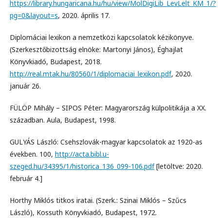
https://library.hungaricana.hu/hu/view/MolDigiLib_LevLelt_KM_1/?
pg=0&layout=s
, 2020. április 17.
Diplomáciai lexikon a nemzetközi kapcsolatok kézikönyve.
(Szerkesztőbizottság elnöke: Martonyi János), Éghajlat
Könyvkiadó, Budapest, 2018.
http://real.mtak.hu/80560/1/diplomaciai_lexikon.pdf
, 2020.
január 26.
FÜLÖP Mihály – SIPOS Péter: Magyarország külpolitikája a XX.
században. Aula, Budapest, 1998.
GULYÁS László: Csehszlovák-magyar kapcsolatok az 1920-as
években. 100,
http://acta.bibl.u-
szeged.hu/34395/1/historica_136_099-106.pdf
[letöltve: 2020.
február 4.]
Horthy Miklós titkos iratai. (Szerk.: Szinai Miklós – Szűcs
László), Kossuth Könyvkiadó, Budapest, 1972.