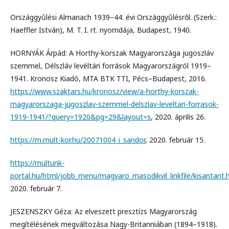
Országgyűlési Almanach 1939–44. évi Országgyűlésről. (Szerk.:
Haeffler István), M. T. I. rt. nyomdája, Budapest, 1940.
HORNYÁK Árpád: A Horthy-korszak Magyarországa jugoszláv
szemmel, Délszláv levéltári források Magyarországról 1919–
1941. Kronosz Kiadó, MTA BTK TTI, Pécs–Budapest, 2016.
https://www.szaktars.hu/kronosz/view/a-horthy-korszak-
magyarorszaga-jugoszlav-szemmel-delszlav-leveltari-forrasok-
1919-1941/?query=1920&pg=29&layout=s
, 2020. április 26.
https://m.mult-kor.hu/20071004_i_sandor
, 2020. február 15.
https://multunk-
portal.hu/html/jobb_menu/magyaro_masodikvil_linkfile/kisantant.
2020. február 7.
JESZENSZKY Géza: Az elveszett presztízs Magyarország
megítélésének megváltozása Nagy-Britanniában (1894–1918).