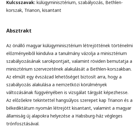
Kulcsszavak:
külügyminisztérium, szabályozás, Bethlen-
korszak, Trianon, kisantant
Absztrakt
Az önálló magyar külügyminisztérium létrejöttének történelmi
előzményeiből kiindulva a tanulmány vázolja a minisztérium
szabályozásának sarokpontjait, valamint röviden bemutatja a
minisztérium szervezetének alakulását a Bethlen-korszakban.
Az elmúlt egy évszázad lehetőséget biztosít arra, hogy a
szabályozás alakulása a nemzetközi körülmények
változásának függvényében is vizsgálat tárgyát képezhesse.
Az előzőekre tekintettel hangsúlyos szerepet kap Trianon és a
békediktátum nyomán létrejött kisantant, valamint a magyar
államiság új alapokra helyezése a Habsburg-ház végleges
trónfosztásával.