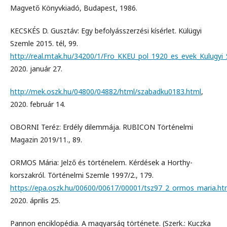
Magvető Könyvkiadó, Budapest, 1986.
KECSKÉS D. Gusztáv: Egy befolyásszerzési kísérlet. Külügyi
Szemle 2015. tél, 99.
http://real.mtak.hu/34200/1/Fro_KKEU_pol_1920_es_evek_Kulugyi
2020. január 27.
http://mek.oszk.hu/04800/04882/html/szabadku0183.html
,
2020. február 14.
OBORNI Teréz: Erdély dilemmája. RUBICON Történelmi
Magazin 2019/11., 89.
ORMOS Mária: Jelző és történelem. Kérdések a Horthy-
korszakról. Történelmi Szemle 1997/2., 179.
https://epa.oszk.hu/00600/00617/00001/tsz97_2_ormos_maria.h
2020. április 25.
Pannon enciklopédia. A magyarság története. (Szerk.: Kuczka