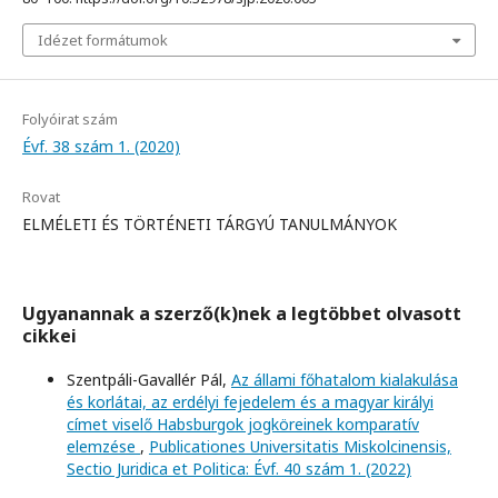
Idézet formátumok
Folyóirat szám
Évf. 38 szám 1. (2020)
Rovat
ELMÉLETI ÉS TÖRTÉNETI TÁRGYÚ TANULMÁNYOK
Ugyanannak a szerző(k)nek a legtöbbet olvasott
cikkei
Szentpáli-Gavallér Pál,
Az állami főhatalom kialakulása
és korlátai, az erdélyi fejedelem és a magyar királyi
címet viselő Habsburgok jogköreinek komparatív
elemzése
,
Publicationes Universitatis Miskolcinensis,
Sectio Juridica et Politica: Évf. 40 szám 1. (2022)