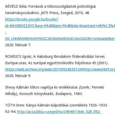
RÉVÉSZ Béla: Források a titkosszolgálatok politológiai
tanulmányozásához. JATE Press, Szeged, 2010, 48.
https://books.google.hu/books?
id=B6HBlDEZj0YC&pg=PA48&lpg=PA48&dq=kisantant+elh%C3%
-
XK_cHnAhXMmIsKHYeQCzkQ6AEwBHoECAoQAQ#v=onepage&q=k
2020. február 7.
ROMSICS Ignác: A Habsburg Birodalom föderalizálási tervei.
Európai utas, Az európai együttműködés folyóirata 45 (2001).
https://web.archive.org/web/20150924030134/http://www.hhrf.or
2020. február 9.
Shvoy Kálmán titkos naplója és emlékiratai. (Szerk.: Perneki
Mihály), Kossuth Könyvkiadó, Budapest, 1983.
TÓTH Imre: Kánya Kálmán külpolitikai szemlélete 1920–1933.
92–94.
http://acta.bibl.u-szeged.hu/34949/1/kek_028_092-