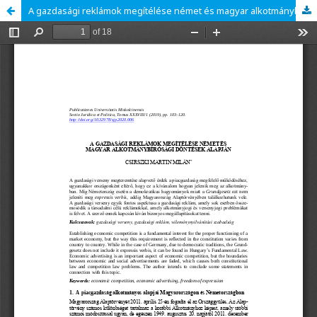
A gazdasági reklámok megítélése német és magyar alkotmánybírósági döntések alapján