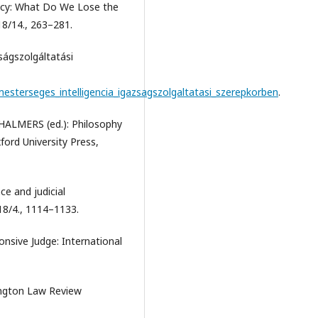
cy: What Do We Lose the
8/14., 263–281.
ságszolgáltatási
sterseges_intelligencia_igazsagszolgaltatasi_szerepkorben
.
CHALMERS (ed.): Philosophy
ord University Press,
ce and judicial
8/4., 1114–1133.
nsive Judge: International
ngton Law Review