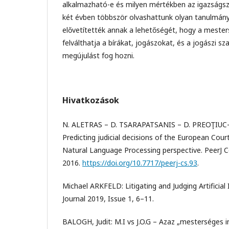
alkalmazható-e és milyen mértékben az igazságsz
két évben többször olvashattunk olyan tanulmán
elővetítették annak a lehetőségét, hogy a mesters
felválthatja a bírákat, jogászokat, és a jogászi 
megújulást fog hozni.
Hivatkozások
N. ALETRAS – D. TSARAPATSANIS – D. PREOŢIUC
Predicting judicial decisions of the European Cou
Natural Language Processing perspective. PeerJ 
2016.
https://doi.org/10.7717/peerj-cs.93
.
Michael ARKFELD: Litigating and Judging Artificial 
Journal 2019, Issue 1, 6–11.
BALOGH, Judit: M.I vs J.O.G – Azaz „mesterséges in