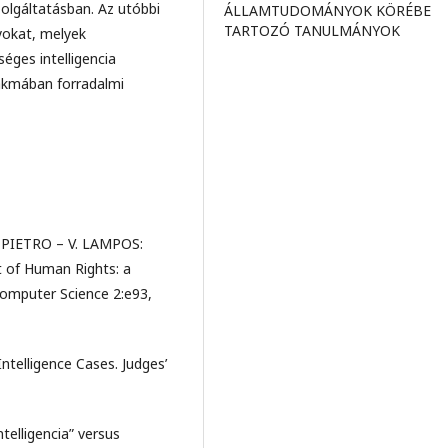
olgáltatásban. Az utóbbi
ÁLLAMTUDOMÁNYOK KÖRÉBE
TARTOZÓ TANULMÁNYOK
yokat, melyek
éges intelligencia
szakmában forradalmi
-PIETRO – V. LAMPOS:
rt of Human Rights: a
Computer Science 2:e93,
Intelligence Cases. Judges’
telligencia” versus