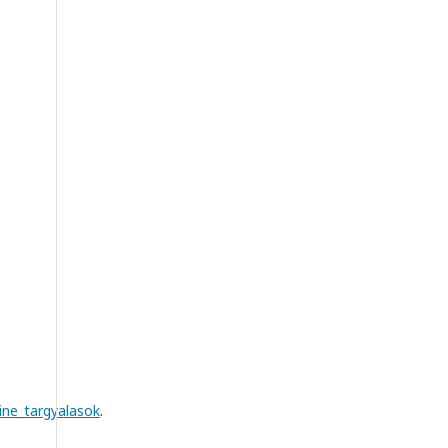
ine_targyalasok
.