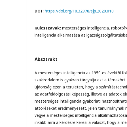
DOI:
https://doi.org/10.32978/sjp.2020.010
Kulcsszavak:
mesterséges intelligencia, robotbí
intelligencia alkalmazása az igazságszolgáltatásb
Absztrakt
A mesterséges intelligencia az 1950-es évektől fo
szakirodalom is gyakran tárgyalja ezt a témakört
újdonság ezen a területen, hogy a számítástechnik
az adatfeldolgozási képesség, illetve az adatok e
mesterséges intelligencia gyakorlati hasznosítha
áttöréseket eredményezett. Jelen tanulmánynak n
vegye a mesterséges intelligencia alkalmazhatóság
inkább arra a kérdésre keresi a választ, hogy a me