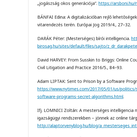
„jogászság okos generációja”.
https://arsboni.hu/m
BÁNFAI Edina: A digitalizációban rejlő lehetősége
vitarendezés terén. Európai Jog 2019/4., 27–32.
DARÁK Péter: (Mesterséges) bírói intelligencia.
htt
birosag.hu/sites/default/files/sajto/z_dr_darakpete
David HARVEY: From Susskin to Briggs: Online Cou
Civil Litigation and Practice 2016/5., 84–93.
Adam LIPTAK: Sent to Prison by a Software Progr
https://www.nytimes.com/2017/05/01/us/politics/s
software-programs-secret-algorithms.html
.
Ifj. LOMNICI Zoltán: A mesterséges intelligencia
igazságügyi rendszerekben – jönnek az online tár
http://alaptorvenyblog.hu/blog/a_mesterseges_in