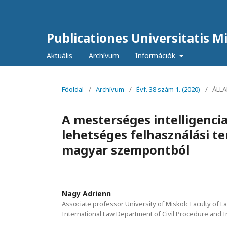
Publicationes Universitatis Mis
Aktuális
Archívum
Információk
Főoldal
/
Archívum
/
Évf. 38 szám 1. (2020)
/
ÁLL
A mesterséges intelligencia 
lehetséges felhasználási te
magyar szempontból
Nagy Adrienn
Associate professor University of Miskolc Faculty of L
International Law Department of Civil Procedure and I