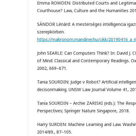
Emma ROWDEN: Distributed Courts and Legitima
Courthouse? Law, Culture and the Humanities 201
SÁNDOR Lénárd: A mesterséges intelligencia igaz
szerepkörben.
https://makronom.mandiner.hu/cikk/20190416_a_me
John SEARLE: Can Computers Think? In: David J. 
of Mind: Classical and Contemporary Readings. Oxf
2002, 669–671.
Tania SOURDIN: Judge v Robot? Artificial intelligen
decisonmaking. UNSW Law Journal Volume 41, 201
Tania SOURDIN – Archie ZARISKI (eds.): The Respo
Perspectives; Springer Nature Singapore, 2018.
Harry SURDEN: Machine Learning and Law. Washi
2014/89., 87–105.