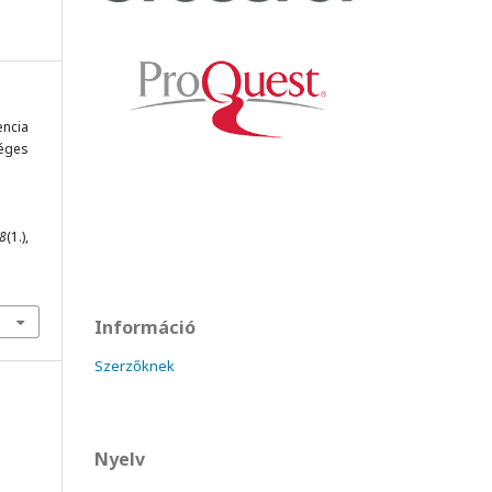
encia
séges
8
(1.),
Információ
Szerzőknek
Nyelv