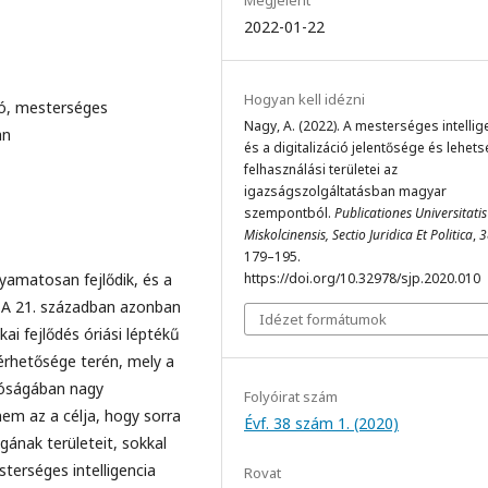
Megjelent
2022-01-22
Hogyan kell idézni
ró, mesterséges
Nagy, A. (2022). A mesterséges intellig
an
és a digitalizáció jelentősége és lehet
felhasználási területei az
igazságszolgáltatásban magyar
szempontból.
Publicationes Universitatis
Miskolcinensis, Sectio Juridica Et Politica
,
3
179–195.
lyamatosan fejlődik, és a
https://doi.org/10.32978/sjp.2020.010
. A 21. században azonban
Idézet formátumok
ai fejlődés óriási léptékű
lérhetősége terén, mely a
tóságában nagy
Folyóirat szám
em az a célja, hogy sorra
Évf. 38 szám 1. (2020)
ának területeit, sokkal
sterséges intelligencia
Rovat