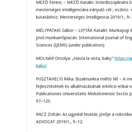
MEZŐ Ferenc – MEZŐ Katalin: Interdiszciplináris 
mesterséges intelligenciára irányuló cél-, eszköz- 
kutatáshoz. Mesterséges Intelligencia 2019/1., 9–
MÉLYPATAKI Gábor – LIPTÁK Katalin: Munkajogi é
jövő munkaerőpiacán. International Journal of E
Sciences (IJEMS) (under publication).
MOLNÁR Orsolya: „Hasta la vista, baby.”
https://a
baby/
.
PUSZTAHELYI Réka: Bizalmunkra méltó MI – A mes
fejlesztésének és alkalmazásának erkölcsi-etikai 
Publicationes Universitatis Miskolcinensis Sectio Ju
97–120.
RÁCZ Zoltán: Az ügyvédi hivatás jövője a robotika
ADVOCAT 2019/1., 9–12.