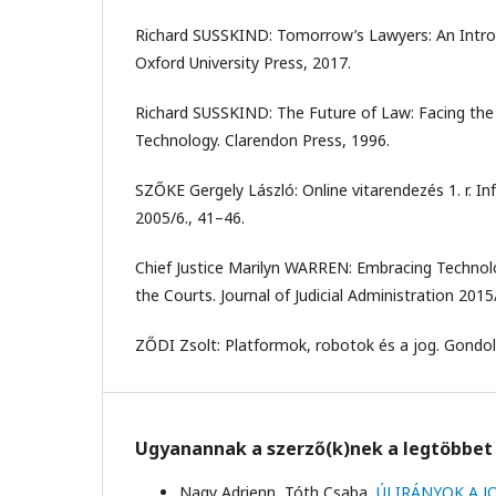
Richard SUSSKIND: Tomorrow’s Lawyers: An Introd
Oxford University Press, 2017.
Richard SUSSKIND: The Future of Law: Facing the
Technology. Clarendon Press, 1996.
SZŐKE Gergely László: Online vitarendezés 1. r. 
2005/6., 41–46.
Chief Justice Marilyn WARREN: Embracing Technol
the Courts. Journal of Judicial Administration 2015
ZŐDI Zsolt: Platformok, robotok és a jog. Gondol
Ugyanannak a szerző(k)nek a legtöbbet 
Nagy Adrienn, Tóth Csaba,
ÚJ IRÁNYOK A 