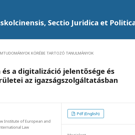
kolcinensis, Sectio Juridica et Politic
AMTUDOMÁNYOK KÖRÉBE TARTOZÓ TANULMÁNYOK
és a digitalizáció jelentősége és
rületei az igazságszolgáltatásban
Pdf (English)
aw Institute of European and
nternational Law