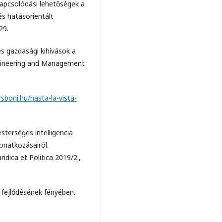
kapcsolódási lehetőségek a
és hatásorientált
29.
s gazdasági kihívások a
ngineering and Management
rsboni.hu/hasta-la-vista-
terséges intelligencia
vonatkozásairól.
ridica et Politica 2019/2.,
 fejlődésének fényében.