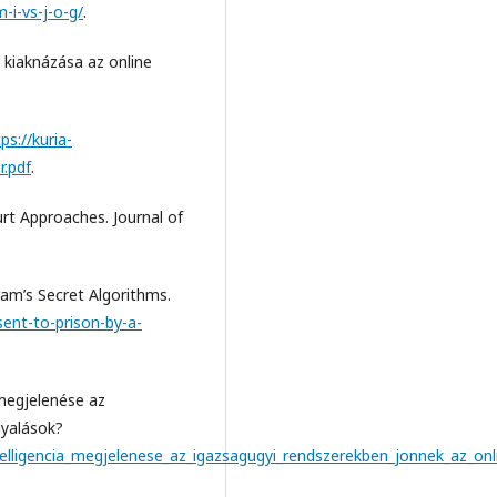
-i-vs-j-o-g/
.
k kiaknázása az online
ps://kuria-
r.pdf
.
rt Approaches. Journal of
am’s Secret Algorithms.
ent-to-prison-by-a-
 megjelenése az
gyalások?
telligencia_megjelenese_az_igazsagugyi_rendszerekben_jonnek_az_onl