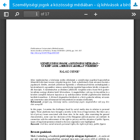
Személyiségi jogok a közösségi médiában – új kihívások a bírói gyakorlat tükrében