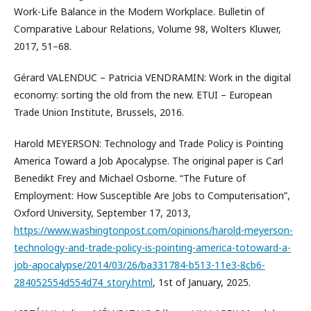
Work-Life Balance in the Modern Workplace. Bulletin of
Comparative Labour Relations, Volume 98, Wolters Kluwer,
2017, 51–68.
Gérard VALENDUC – Patricia VENDRAMIN: Work in the digital
economy: sorting the old from the new. ETUI – European
Trade Union Institute, Brussels, 2016.
Harold MEYERSON: Technology and Trade Policy is Pointing
America Toward a Job Apocalypse. The original paper is Carl
Benedikt Frey and Michael Osborne. “The Future of
Employment: How Susceptible Are Jobs to Computerisation”,
Oxford University, September 17, 2013,
https://www.washingtonpost.com/opinions/harold-meyerson-
technology-and-trade-policy-is-pointing-america-totoward-a-
job-apocalypse/2014/03/26/ba331784-b513-11e3-8cb6-
284052554d554d74_story.html
, 1st of January, 2025.