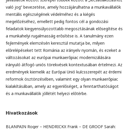
való jog” bevezetése, amely hozzájárulhatna a munkavállalók
mentális egészségének védelméhez és a kiégés
megelőzéséhez, emellett pedig fontos cél a gondozási
feladatok kiegyensúlyozottabb megosztásának elősegítése és
a munkahelyi rugalmasság erősítése is. A tanulmány ezen
fejlemények elemzésén keresztül mutatja be, milyen
előrelépéseket tett Románia az irányelv nyomán, és ezeket a
változásokat az európai munkaerőpiac modernizálására
irányuló átfogó uniós törekvések kontextusában értelmezi. Az
eredmények kiemelik az Európai Unió kulcsszerepét az érdemi
reformok ösztönzésében, valamint egy olyan munkaerőpiac
kialakításában, amely az egyenlőséget, a fenntarthatóságot
és a munkavállalók jóllétét helyezi előtérbe.
Hivatkozások
BLANPAIN Roger – HENDRICKX Frank – DE GROOF Sarah: