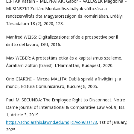
LIPTÁK Katalin – MÉLYPATAKI Gábor – VALLASEK Magdolna –
MUSINSZKI Zoltán: Munkaidőszabályok változása a
rendszerváltás óta Magyarországon és Romániában. Erdélyi
Társadalom 18 (2), 2020, 128.
Manfred WEISS: Digitalizzazione: sfide e prospettive per il
diritto del lavoro, DRI, 2016.
Max WEBER: A protestáns etika és a kapitalizmus szelleme.
Ábrahám Zoltán (transl). L'Harmattan, Budapest, 2020.
Orio GIARINI – Mircea MALITA: Dublă spirală a învăţării şi a
muncii, Editura Comunicare.ro, București, 2005.
Paul M. SECUNDA: The Employee Right to Disconnect. Notre
Dame Journal of International & Comparative Law Vol. 9, Iss.
1, Article 3, 2019.
https://scholarship.law.nd.edu/ndjicl/vol9/iss1/3
, 1st of January,
2025.