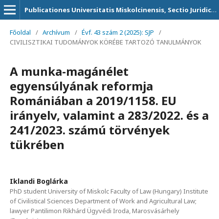
Publicationes Universitatis Miskolcinensis, Sectio Juridica et Politica
Főoldal
/
Archívum
/
Évf. 43 szám 2 (2025): SJP
/
CIVILISZTIKAI TUDOMÁNYOK KÖRÉBE TARTOZÓ TANULMÁNYOK
A munka-magánélet
egyensúlyának reformja
Romániában a 2019/1158. EU
irányelv, valamint a 283/2022. és a
241/2023. számú törvények
tükrében
Iklandi Boglárka
PhD student University of Miskolc Faculty of Law (Hungary) Institute
of Civilistical Sciences Department of Work and Agricultural Law;
lawyer Pantilimon Rikhárd Ügyvédi Iroda, Marosvásárhely