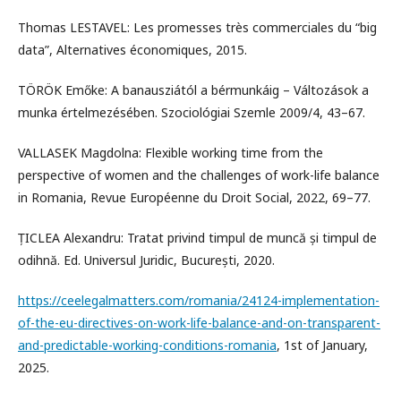
Thomas LESTAVEL: Les promesses très commerciales du “big
data”, Alternatives économiques, 2015.
TÖRÖK Emőke: A banausziától a bérmunkáig – Változások a
munka értelmezésében. Szociológiai Szemle 2009/4, 43–67.
VALLASEK Magdolna: Flexible working time from the
perspective of women and the challenges of work-life balance
in Romania, Revue Européenne du Droit Social, 2022, 69–77.
ȚICLEA Alexandru: Tratat privind timpul de muncă și timpul de
odihnă. Ed. Universul Juridic, București, 2020.
https://ceelegalmatters.com/romania/24124-implementation-
of-the-eu-directives-on-work-life-balance-and-on-transparent-
and-predictable-working-conditions-romania
, 1st of January,
2025.