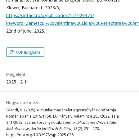
Kluwer, Bucharest, 2023/5,
https://sintact.ro/#/publication/151029375?
keyword=Zarnescu,%20Valentina%20Lidia:%20Reflectarea%2
22nd of June, 2025.
PDF (English)
Megjelent
2025-12-11
Hogyan kell idézni
Iklandi, B. (2025). A munka-magánélet egyensúlyának reformja
Romániában a 2019/1158. EU irányelv, valamint a 283/2022. és a
241/2023. számú törvények tükrében.
Publicationes Universitatis
Miskolcinensis, Sectio Juridica Et Politica
,
43
(2), 251–270.
https://doi.org/10.32978/sjp.2025.026