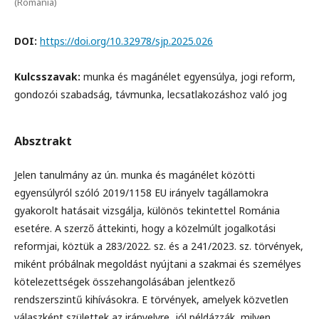
(Románia)
DOI:
https://doi.org/10.32978/sjp.2025.026
Kulcsszavak:
munka és magánélet egyensúlya, jogi reform,
gondozói szabadság, távmunka, lecsatlakozáshoz való jog
Absztrakt
Jelen tanulmány az ún. munka és magánélet közötti
egyensúlyról szóló 2019/1158 EU irányelv tagállamokra
gyakorolt hatásait vizsgálja, különös tekintettel Románia
esetére. A szerző áttekinti, hogy a közelmúlt jogalkotási
reformjai, köztük a 283/2022. sz. és a 241/2023. sz. törvények,
miként próbálnak megoldást nyújtani a szakmai és személyes
kötelezettségek összehangolásában jelentkező
rendszerszintű kihívásokra. E törvények, amelyek közvetlen
válaszként születtek az irányelvre, jól példázzák, milyen