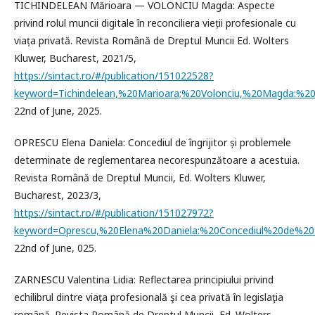
TICHINDELEAN Mărioara — VOLONCIU Magda: Aspecte
privind rolul muncii digitale în reconciliera vieții profesionale cu
viața privată. Revista Română de Dreptul Muncii Ed. Wolters
Kluwer, Bucharest, 2021/5,
https://sintact.ro/#/publication/151022528?
keyword=Tichindelean,%20Marioara;%20Volonciu,%20Magda:
22nd of June, 2025.
OPRESCU Elena Daniela: Concediul de îngrijitor și problemele
determinate de reglementarea necorespunzătoare a acestuia.
Revista Română de Dreptul Muncii, Ed. Wolters Kluwer,
Bucharest, 2023/3,
https://sintact.ro/#/publication/151027972?
keyword=Oprescu,%20Elena%20Daniela:%20Concediul%20de%
22nd of June, 025.
ZARNESCU Valentina Lidia: Reflectarea principiului privind
echilibrul dintre viaţa profesională şi cea privată în legislaţia
română. Revista Română de Dreptul Muncii, Ed. Wolters