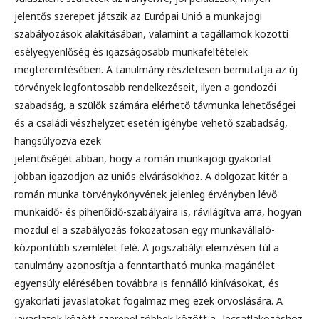
jelentős szerepet játszik az Európai Unió a munkajogi
szabályozások alakításában, valamint a tagállamok közötti
esélyegyenlőség és igazságosabb munkafeltételek
megteremtésében. A tanulmány részletesen bemutatja az új
törvények legfontosabb rendelkezéseit, ilyen a gondozói
szabadság, a szülők számára elérhető távmunka lehetőségei
és a családi vészhelyzet esetén igénybe vehető szabadság,
hangsúlyozva ezek
jelentőségét abban, hogy a román munkajogi gyakorlat
jobban igazodjon az uniós elvárásokhoz. A dolgozat kitér a
román munka törvénykönyvének jelenleg érvényben lévő
munkaidő- és pihenőidő-szabályaira is, rávilágítva arra, hogyan
mozdul el a szabályozás fokozatosan egy munkavállaló-
központúbb szemlélet felé. A jogszabályi elemzésen túl a
tanulmány azonosítja a fenntartható munka-magánélet
egyensúly elérésében továbbra is fennálló kihívásokat, és
gyakorlati javaslatokat fogalmaz meg ezek orvoslására. A
javaslatok között szerepel többek között a „lecsatlakozáshoz