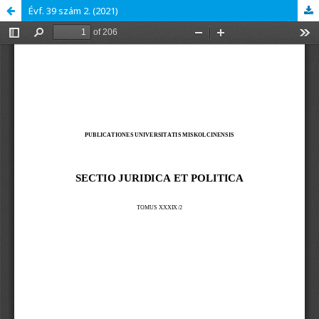
Évf. 39 szám 2. (2021)