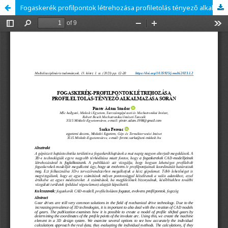
Fogaskerék profilpontok létrehozása profiletolás tényező alkalmazása során