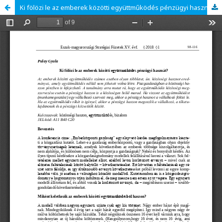
Ki fölözi le az emberek közötti együttműködés pénzügyi hasznát?