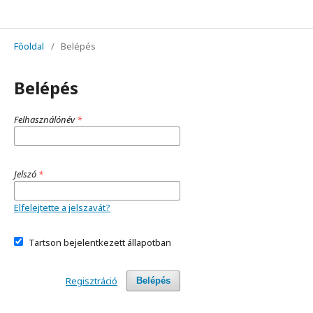
Alkalmazott Nyelvészeti Közlemények
Főoldal
/
Belépés
Belépés
Felhasználónév
*
Jelszó
*
Elfelejtette a jelszavát?
Tartson bejelentkezett állapotban
Regisztráció
Belépés