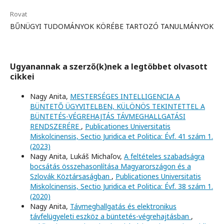
Rovat
BŰNÜGYI TUDOMÁNYOK KÖRÉBE TARTOZÓ TANULMÁNYOK
Ugyanannak a szerző(k)nek a legtöbbet olvasott
cikkei
Nagy Anita,
MESTERSÉGES INTELLIGENCIA A
BÜNTETŐ ÜGYVITELBEN, KÜLÖNÖS TEKINTETTEL A
BÜNTETÉS-VÉGREHAJTÁS TÁVMEGHALLGATÁSI
RENDSZERÉRE
,
Publicationes Universitatis
Miskolcinensis, Sectio Juridica et Politica: Évf. 41 szám 1.
(2023)
Nagy Anita, Lukáš Michaľov,
A feltételes szabadságra
bocsátás összehasonlítása Magyarországon és a
Szlovák Köztársaságban
,
Publicationes Universitatis
Miskolcinensis, Sectio Juridica et Politica: Évf. 38 szám 1.
(2020)
Nagy Anita,
Távmeghallgatás és elektronikus
távfelügyeleti eszköz a büntetés-végrehajtásban
,