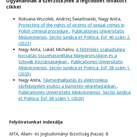
Ugyanannak a szerző(k)nek a legtöbbet olvasott
cikkei
Roksana Wszołek, Andrzej Światłowski, Nagy Anita,
Protecting of the rights of victims of sexual crimes in
Polish criminal procedure
,
Publicationes Universitatis
Miskolcinensis, Sectio Juridica et Politica: Évf. 40 szám 2.
(2022)
Nagy Anita, Lukáš Michaľov,
A feltételes szabadságra
bocsátás összehasonlítása Magyarországon és a
Szlovák Köztársaságban
,
Publicationes Universitatis
Miskolcinensis, Sectio Juridica et Politica: Évf. 38 szám 1.
(2020)
Nagy Anita,
Távmeghallgatás és elektronikus
távfelügyeleti eszköz a büntetés-végrehajtásban
,
Publicationes Universitatis Miskolcinensis, Sectio Juridica
et Politica: Évf. 38 szám 1. (2020)
Folyóiratunkat indexálja
MTA, Állam- és Jogtudományi Bizottság (hazai): B