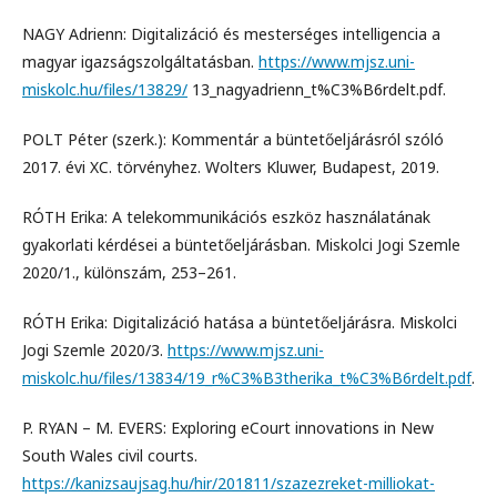
NAGY Adrienn: Digitalizáció és mesterséges intelligencia a
magyar igazságszolgáltatásban.
https://www.mjsz.uni-
miskolc.hu/files/13829/
13_nagyadrienn_t%C3%B6rdelt.pdf.
POLT Péter (szerk.): Kommentár a büntetőeljárásról szóló
2017. évi XC. törvényhez. Wolters Kluwer, Budapest, 2019.
RÓTH Erika: A telekommunikációs eszköz használatának
gyakorlati kérdései a büntetőeljárásban. Miskolci Jogi Szemle
2020/1., különszám, 253–261.
RÓTH Erika: Digitalizáció hatása a büntetőeljárásra. Miskolci
Jogi Szemle 2020/3.
https://www.mjsz.uni-
miskolc.hu/files/13834/19_r%C3%B3therika_t%C3%B6rdelt.pdf
.
P. RYAN – M. EVERS: Exploring eCourt innovations in New
South Wales civil courts.
https://kanizsaujsag.hu/hir/201811/szazezreket-milliokat-