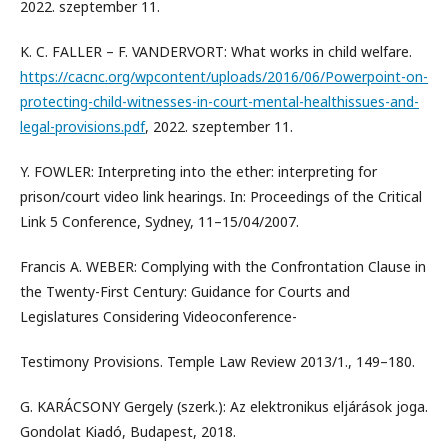
2022. szeptember 11.
K. C. FALLER – F. VANDERVORT: What works in child welfare.
https://cacnc.org/wpcontent/uploads/2016/06/Powerpoint-on-
protecting-child-witnesses-in-court-mental-healthissues-and-
legal-provisions.pdf
, 2022. szeptember 11.
Y. FOWLER: Interpreting into the ether: interpreting for
prison/court video link hearings. In: Proceedings of the Critical
Link 5 Conference, Sydney, 11–15/04/2007.
Francis A. WEBER: Complying with the Confrontation Clause in
the Twenty-First Century: Guidance for Courts and
Legislatures Considering Videoconference-
Testimony Provisions. Temple Law Review 2013/1., 149–180.
G. KARÁCSONY Gergely (szerk.): Az elektronikus eljárások joga.
Gondolat Kiadó, Budapest, 2018.