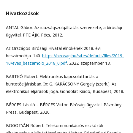
Hivatkozások
ANTAL Gábor: Az igazságszolgáltatás szervezete, a bírósági
ügyvitel. PTE ÁJK, Pécs, 2012.
Az Országos Bírósági Hivatal elnökének 2018. évi
beszámolója. 140.
https://birosag.hu/sites/default/files/2019-
10/eves_beszamolo_2018_0.pdf
, 2022. szeptember 13.
BARTKÓ Róbert: Elektronikus kapcsolattartás a
büntetőeljárásban. In: G. KARÁCSONY Gergely (szerk.). Az
elektronikus eljárások joga. Gondolat Kiadó, Budapest, 2018.
BÉRCES László – BÉRCES Viktor: Bírósági ügyvitel. Pázmány
Press, Budapest, 2020.
BOGOTYÁN Róbert: Telekommunikációs eszközök
alkalmazása a büntetésvégrehajtásban. Börtönügyi Szemle