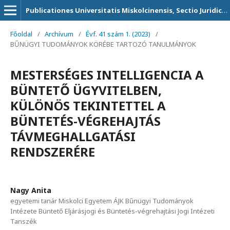
Publicationes Universitatis Miskolcinensis, Sectio Juridica et Politica
Főoldal
/
Archívum
/
Évf. 41 szám 1. (2023)
/
BŰNÜGYI TUDOMÁNYOK KÖRÉBE TARTOZÓ TANULMÁNYOK
MESTERSÉGES INTELLIGENCIA A
BÜNTETŐ ÜGYVITELBEN,
KÜLÖNÖS TEKINTETTEL A
BÜNTETÉS-VÉGREHAJTÁS
TÁVMEGHALLGATÁSI
RENDSZERÉRE
Nagy Anita
egyetemi tanár Miskolci Egyetem ÁJK Bűnügyi Tudományok
Intézete Büntető Eljárásjogi és Büntetés-végrehajtási Jogi Intézeti
Tanszék