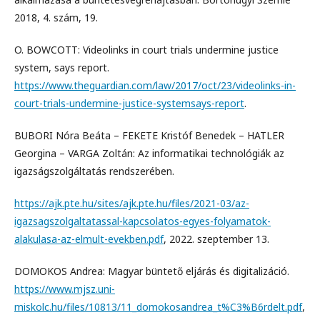
2018, 4. szám, 19.
O. BOWCOTT: Videolinks in court trials undermine justice
system, says report.
https://www.theguardian.com/law/2017/oct/23/videolinks-in-
court-trials-undermine-justice-systemsays-report
.
BUBORI Nóra Beáta – FEKETE Kristóf Benedek – HATLER
Georgina – VARGA Zoltán: Az informatikai technológiák az
igazságszolgáltatás rendszerében.
https://ajk.pte.hu/sites/ajk.pte.hu/files/2021-03/az-
igazsagszolgaltatassal-kapcsolatos-egyes-folyamatok-
alakulasa-az-elmult-evekben.pdf
, 2022. szeptember 13.
DOMOKOS Andrea: Magyar büntető eljárás és digitalizáció.
https://www.mjsz.uni-
miskolc.hu/files/10813/11_domokosandrea_t%C3%B6rdelt.pdf
,