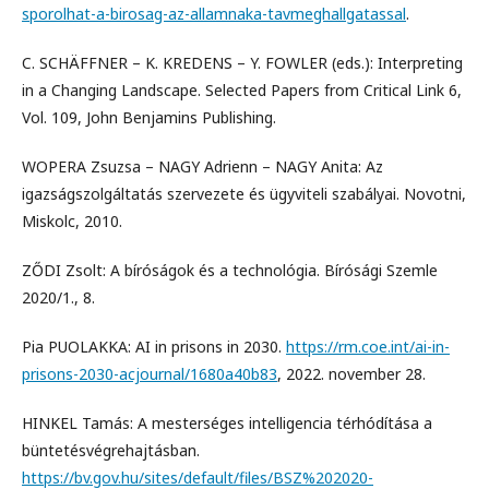
sporolhat-a-birosag-az-allamnaka-tavmeghallgatassal
.
C. SCHÄFFNER – K. KREDENS – Y. FOWLER (eds.): Interpreting
in a Changing Landscape. Selected Papers from Critical Link 6,
Vol. 109, John Benjamins Publishing.
WOPERA Zsuzsa – NAGY Adrienn – NAGY Anita: Az
igazságszolgáltatás szervezete és ügyviteli szabályai. Novotni,
Miskolc, 2010.
ZŐDI Zsolt: A bíróságok és a technológia. Bírósági Szemle
2020/1., 8.
Pia PUOLAKKA: AI in prisons in 2030.
https://rm.coe.int/ai-in-
prisons-2030-acjournal/1680a40b83
, 2022. november 28.
HINKEL Tamás: A mesterséges intelligencia térhódítása a
büntetésvégrehajtásban.
https://bv.gov.hu/sites/default/files/BSZ%202020-