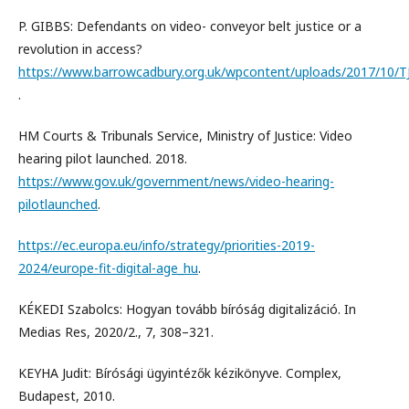
P. GIBBS: Defendants on video- conveyor belt justice or a
revolution in access?
https://www.barrowcadbury.org.uk/wpcontent/uploads/2017/10/T
.
HM Courts & Tribunals Service, Ministry of Justice: Video
hearing pilot launched. 2018.
https://www.gov.uk/government/news/video-hearing-
pilotlaunched
.
https://ec.europa.eu/info/strategy/priorities-2019-
2024/europe-fit-digital-age_hu
.
KÉKEDI Szabolcs: Hogyan tovább bíróság digitalizáció. In
Medias Res, 2020/2., 7, 308–321.
KEYHA Judit: Bírósági ügyintézők kézikönyve. Complex,
Budapest, 2010.