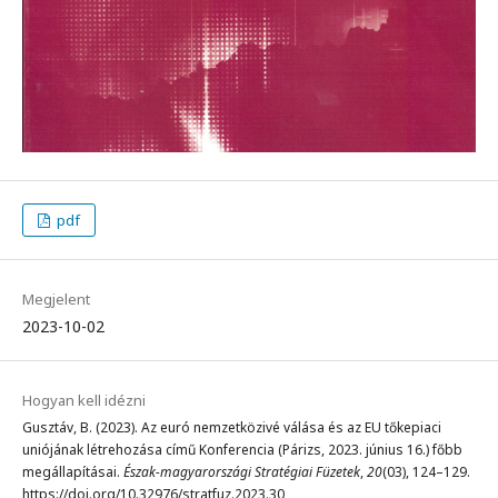
pdf
Megjelent
2023-10-02
Hogyan kell idézni
Gusztáv, B. (2023). Az euró nemzetközivé válása és az EU tőkepiaci
uniójának létrehozása című Konferencia (Párizs, 2023. június 16.) főbb
megállapításai.
Észak-magyarországi Stratégiai Füzetek
,
20
(03), 124–129.
https://doi.org/10.32976/stratfuz.2023.30