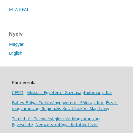
MTA REAL
Nyelv
Magyar
English
Partnereink:
CESCI
Miskolci Egyetem - Gazdaságtudományi Kar
Babes-Bólyai Tudományegyetem - Földrajz Kar
Észak-
magyarországi Regionális Kutatásokért Alapítvány
Terület- és Településfejlesztők Magyarországi
Egyesülete
Nemzetstratégiai Kutatóintézet