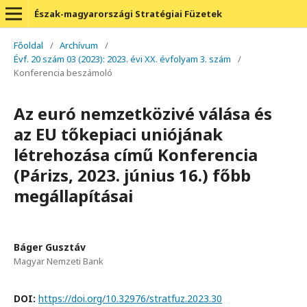
Észak-magyarországi Stratégiai Füzetek
Főoldal
/
Archívum
/
Évf. 20 szám 03 (2023): 2023. évi XX. évfolyam 3. szám
/
Konferencia beszámoló
Az euró nemzetközivé válása és
az EU tőkepiaci uniójának
létrehozása című Konferencia
(Párizs, 2023. június 16.) főbb
megállapításai
Báger Gusztáv
Magyar Nemzeti Bank
DOI:
https://doi.org/10.32976/stratfuz.2023.30