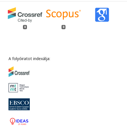
0
0
A folyóiratot indexálja: