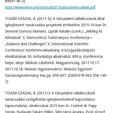
89691-46-3)
http://www.irisro.org/tarstud2017junius/00elozekek.pdf
TOKÁR-SZADAI, Á. (2017. b): A társadalmi vállalkozások által
igénybevett tanácsadási projektek értékelése 2015-16-ban In:
Veresné Somosi Mariann, Lipták Katalin (szerk.): „Mérleg és
Kihívások” X. Nemzetközi Tudományos Konferencia =
„Balance and Challenges” X. International Scientific
Conference: Konferenciakiadvány: A közgazdászképzés
elindításának 30. évfordulója alkalmából. 809 p. Konferencia
helye, ideje: Miskolc-Lillafüred, Magyarország, 2017.10.17-
2017.10.18. Miskolc-Egyetemváros: Miskolci Egyetem
Gazdaságtudományi Kar, pp. 600-607. (ISBN:978-963-358-140-
7)
TOKÁR-SZADAI, Á. (2017.c): A társadalmi vállalkozások
tanácsadási szolgáltatás igénybevételével kapcsolatos
tapasztalatai, várakozásai 2015-ben In: Csehné dr. Papp
Imola, Budavári-Takács Ildikó, Mészáros Aranka, Poór József,