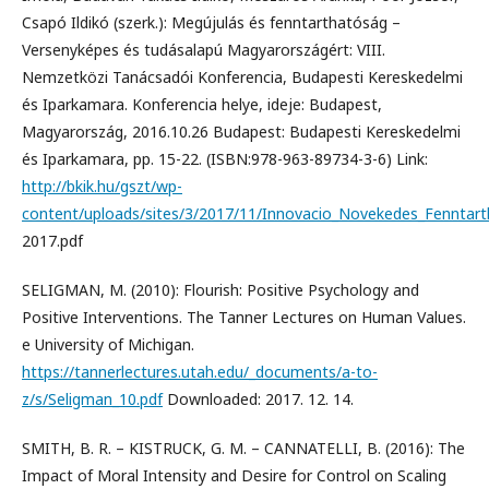
Csapó Ildikó (szerk.): Megújulás és fenntarthatóság –
Versenyképes és tudásalapú Magyarországért: VIII.
Nemzetközi Tanácsadói Konferencia, Budapesti Kereskedelmi
és Iparkamara. Konferencia helye, ideje: Budapest,
Magyarország, 2016.10.26 Budapest: Budapesti Kereskedelmi
és Iparkamara, pp. 15-22. (ISBN:978-963-89734-3-6) Link:
http://bkik.hu/gszt/wp-
content/uploads/sites/3/2017/11/Innovacio_Novekedes_Fenntar
2017.pdf
SELIGMAN, M. (2010): Flourish: Positive Psychology and
Positive Interventions. The Tanner Lectures on Human Values.
e University of Michigan.
https://tannerlectures.utah.edu/_documents/a-to-
z/s/Seligman_10.pdf
Downloaded: 2017. 12. 14.
SMITH, B. R. – KISTRUCK, G. M. – CANNATELLI, B. (2016): The
Impact of Moral Intensity and Desire for Control on Scaling