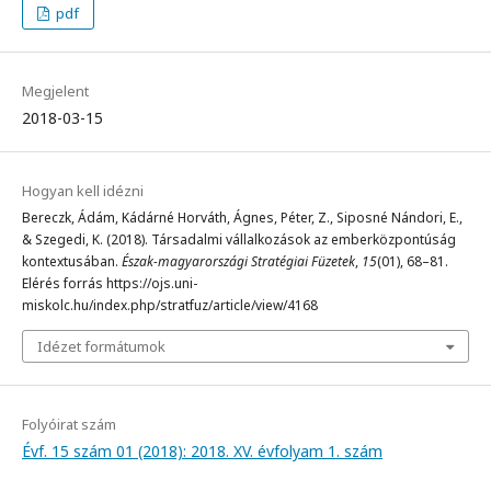
pdf
Megjelent
2018-03-15
Hogyan kell idézni
Bereczk, Ádám, Kádárné Horváth, Ágnes, Péter, Z., Siposné Nándori, E.,
& Szegedi, K. (2018). Társadalmi vállalkozások az emberközpontúság
kontextusában.
Észak-magyarországi Stratégiai Füzetek
,
15
(01), 68–81.
Elérés forrás https://ojs.uni-
miskolc.hu/index.php/stratfuz/article/view/4168
Idézet formátumok
Folyóirat szám
Évf. 15 szám 01 (2018): 2018. XV. évfolyam 1. szám