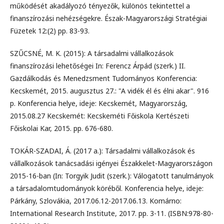
működését akadályozó tényezők, különös tekintettel a
finanszírozási nehézségekre. Észak-Magyarországi Stratégiai
Füzetek 12:(2) pp. 83-93.
SZŰCSNÉ, M. K. (2015): A társadalmi vállalkozások
finanszírozási lehetőségei In: Ferencz Árpád (szerk.) II.
Gazdálkodás és Menedzsment Tudományos Konferencia:
Kecskemét, 2015. augusztus 27.: "A vidék él és élni akar". 916
p. Konferencia helye, ideje: Kecskemét, Magyarország,
2015.08.27 Kecskemét: Kecskeméti Főiskola Kertészeti
Főiskolai Kar, 2015. pp. 676-680.
TOKÁR-SZADAI, Á. (2017 a.): Társadalmi vállalkozások és
vállalkozások tanácsadási igényei Északkelet-Magyarországon
2015-16-ban (In: Torgyik Judit (szerk.): Válogatott tanulmányok
a társadalomtudományok köréből. Konferencia helye, ideje:
Párkány, Szlovákia, 2017.06.12-2017.06.13. Komárno:
International Research Institute, 2017. pp. 3-11. (ISBN:978-80-