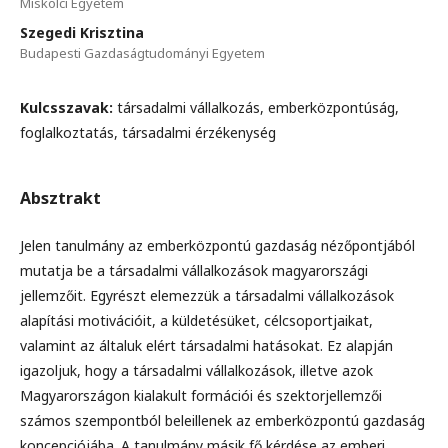
Miskolci Egyetem
Szegedi Krisztina
Budapesti Gazdaságtudományi Egyetem
Kulcsszavak:
társadalmi vállalkozás, emberközpontúság,
foglalkoztatás, társadalmi érzékenység
Absztrakt
Jelen tanulmány az emberközpontú gazdaság nézőpontjából
mutatja be a társadalmi vállalkozások magyarországi
jellemzőit. Egyrészt elemezzük a társadalmi vállalkozások
alapítási motivációit, a küldetésüket, célcsoportjaikat,
valamint az általuk elért társadalmi hatásokat. Ez alapján
igazoljuk, hogy a társadalmi vállalkozások, illetve azok
Magyarországon kialakult formációi és szektorjellemzői
számos szempontból beleillenek az emberközpontú gazdaság
koncepciójába. A tanulmány másik fő kérdése az emberi