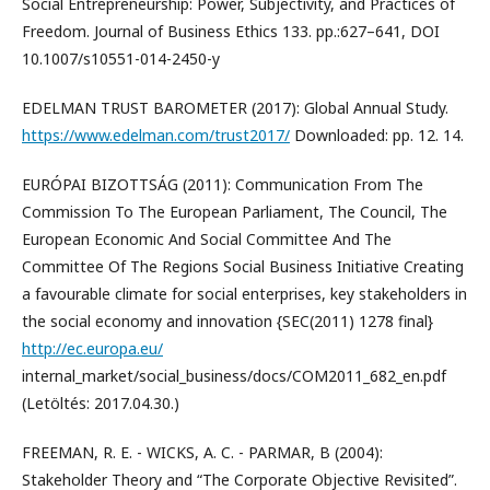
Social Entrepreneurship: Power, Subjectivity, and Practices of
Freedom. Journal of Business Ethics 133. pp.:627–641, DOI
10.1007/s10551-014-2450-y
EDELMAN TRUST BAROMETER (2017): Global Annual Study.
https://www.edelman.com/trust2017/
Downloaded: pp. 12. 14.
EURÓPAI BIZOTTSÁG (2011): Communication From The
Commission To The European Parliament, The Council, The
European Economic And Social Committee And The
Committee Of The Regions Social Business Initiative Creating
a favourable climate for social enterprises, key stakeholders in
the social economy and innovation {SEC(2011) 1278 final}
http://ec.europa.eu/
internal_market/social_business/docs/COM2011_682_en.pdf
(Letöltés: 2017.04.30.)
FREEMAN, R. E. - WICKS, A. C. - PARMAR, B (2004):
Stakeholder Theory and “The Corporate Objective Revisited”.