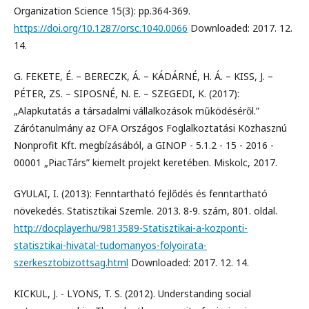
Organization Science 15(3): pp.364-369.
https://doi.org/10.1287/orsc.1040.0066
Downloaded: 2017. 12.
14.
G. FEKETE, É. – BERECZK, Á. – KÁDÁRNÉ, H. Á. – KISS, J. –
PÉTER, ZS. – SIPOSNÉ, N. E. – SZEGEDI, K. (2017):
„Alapkutatás a társadalmi vállalkozások működéséről.”
Zárótanulmány az OFA Országos Foglalkoztatási Közhasznú
Nonprofit Kft. megbízásából, a GINOP - 5.1.2 - 15 - 2016 -
00001 „PiacTárs” kiemelt projekt keretében. Miskolc, 2017.
GYULAI, I. (2013): Fenntartható fejlődés és fenntartható
növekedés. Statisztikai Szemle. 2013. 8-9. szám, 801. oldal.
http://docplayer.hu/9813589-Statisztikai-a-kozponti-
statisztikai-hivatal-tudomanyos-folyoirata-
szerkesztobizottsag.html
Downloaded: 2017. 12. 14.
KICKUL, J. - LYONS, T. S. (2012). Understanding social