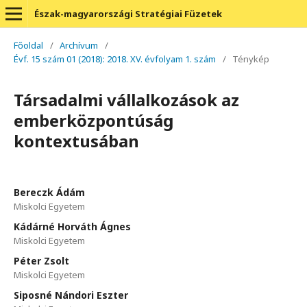
Észak-magyarországi Stratégiai Füzetek
Főoldal
/
Archívum
/
Évf. 15 szám 01 (2018): 2018. XV. évfolyam 1. szám
/
Ténykép
Társadalmi vállalkozások az
emberközpontúság
kontextusában
Bereczk Ádám
Miskolci Egyetem
Kádárné Horváth Ágnes
Miskolci Egyetem
Péter Zsolt
Miskolci Egyetem
Siposné Nándori Eszter