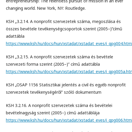
entrepreneurship: The relentless pursuit of mission in an ever
changing world. New York, NY: Routledge.
KSH „3.2.14. A nonprofit szervezetek száma, megoszlása és
összes bevétele tevékenységcsoportok szerint (2005–)”című
adattábla
https://www.ksh.hu/docs/hun/xstadat/xstadat_eves/i_qpg004.htm
KSH „3.2.15. A nonprofit szervezetek száma és bevétele
szervezeti forma szerint (2005–)” című adattábla
https://www.ksh.hu/docs/hun/xstadat/xstadat_eves/i_qpg005a.ht
KSH „OSAP 1156 Statisztikai jelentés a civil és egyéb nonprofit
szervezetek tevékenységéről” szóló dokumentum
KSH 3.2.16. A nonprofit szervezetek száma és bevételei
bevételnagyság szerint (2005–) című adattáblája
https://www.ksh.hu/docs/hun/xstadat/xstadat_eves/i_qpg006.htm