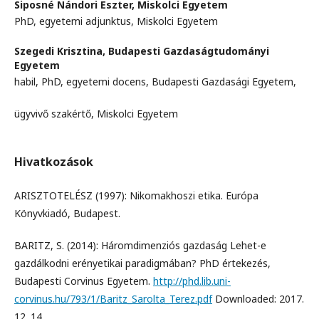
Siposné Nándori Eszter,
Miskolci Egyetem
PhD, egyetemi adjunktus, Miskolci Egyetem
Szegedi Krisztina,
Budapesti Gazdaságtudományi
Egyetem
habil, PhD, egyetemi docens, Budapesti Gazdasági Egyetem,
ügyvivő szakértő, Miskolci Egyetem
Hivatkozások
ARISZTOTELÉSZ (1997): Nikomakhoszi etika. Európa
Könyvkiadó, Budapest.
BARITZ, S. (2014): Háromdimenziós gazdaság Lehet-e
gazdálkodni erényetikai paradigmában? PhD értekezés,
Budapesti Corvinus Egyetem.
http://phd.lib.uni-
corvinus.hu/793/1/Baritz_Sarolta_Terez.pdf
Downloaded: 2017.
12. 14.