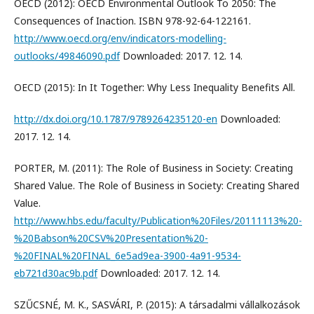
OECD (2012): OECD Environmental Outlook To 2050: The
Consequences of Inaction. ISBN 978-92-64-122161.
http://www.oecd.org/env/indicators-modelling-
outlooks/49846090.pdf
Downloaded: 2017. 12. 14.
OECD (2015): In It Together: Why Less Inequality Benefits All.
http://dx.doi.org/10.1787/9789264235120-en
Downloaded:
2017. 12. 14.
PORTER, M. (2011): The Role of Business in Society: Creating
Shared Value. The Role of Business in Society: Creating Shared
Value.
http://www.hbs.edu/faculty/Publication%20Files/20111113%20-
%20Babson%20CSV%20Presentation%20-
%20FINAL%20FINAL_6e5ad9ea-3900-4a91-9534-
eb721d30ac9b.pdf
Downloaded: 2017. 12. 14.
SZŰCSNÉ, M. K., SASVÁRI, P. (2015): A társadalmi vállalkozások