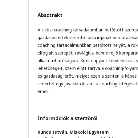
Absztrakt
A cikk a coaching társadalomban betöltött szerep
gazdaság értékteremtő funkciójának bemutatására
coaching társadalmunkban betöltött helyét, a r
elfoglalt szerepét, rávilágít a benne rejlő komparat
alkalmazhatóságára. Kitér napjaink tendenciáira, v
lehetőségeit, szem előtt tartva a coaching-folya
és gazdasági erőt, melyet ezen a szinten is képes 
ismertet egy javaslatot, ami a coaching kiterjeszt
emeli.
Információk a szerzőről
Kunos István,
Miskolci Egyetem