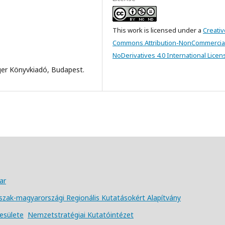
This work is licensed under a
Creativ
Commons Attribution-NonCommercia
NoDerivatives 4.0 International Licen
er Könyvkiadó, Budapest.
ar
szak-magyarországi Regionális Kutatásokért Alapítvány
yesülete
Nemzetstratégiai Kutatóintézet