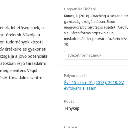
Hogyan kell idézni
Kunos, I. (2018). Coaching a társadalo
gazdaság szolgálatában.
Észak-
ének, lehetőségeinek, a
magyarországi Stratégiai Füzetek
,
15
(01)
97. Elérés forrás https://ojs.uni-
 törekszik. Vázolja a
miskolc.hu/index.php/stratfuz/article/v
okon tudományok között
70
ív értékeire és gyakorlati
Idézet formátumok
izsgálja a jövő potenciális
matokban rejlő társadalmi
megjeleníteni. Végül
Folyóirat szám
ését társadalmi szintre
Évf. 15 szám 01 (2018): 2018. XV.
évfolyam 1. szám
Rovat
Ténykép
License