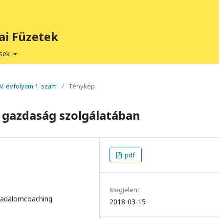
ai Füzetek
ések
XV. évfolyam 1. szám
/
Ténykép
 gazdaság szolgálatában
pdf
Megjelent
rsadalomcoaching
2018-03-15