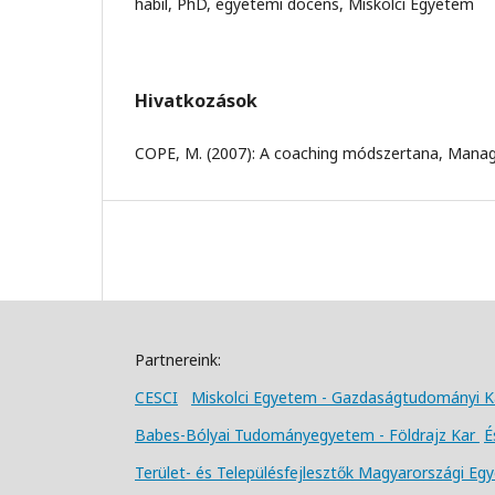
habil, PhD, egyetemi docens, Miskolci Egyetem
Hivatkozások
COPE, M. (2007): A coaching módszertana, Manag
Partnereink:
CESCI
Miskolci Egyetem - Gazdaságtudományi K
Babes-Bólyai Tudományegyetem - Földrajz Kar
É
Terület- és Településfejlesztők Magyarországi Eg