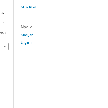
MTA REAL
m és a
, 92–
Nyelv
iew/41
Magyar
English