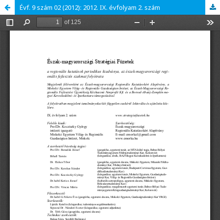
Évf. 9 szám 02 (2012): 2012. IX. évfolyam 2. szám