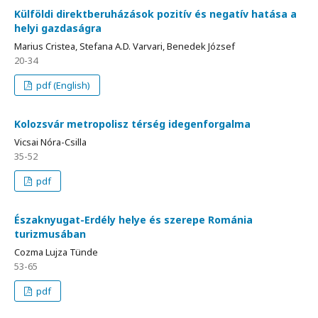
Külföldi direktberuházások pozitív és negatív hatása a
helyi gazdaságra
Marius Cristea, Stefana A.D. Varvari, Benedek József
20-34
pdf (English)
Kolozsvár metropolisz térség idegenforgalma
Vicsai Nóra-Csilla
35-52
pdf
Északnyugat-Erdély helye és szerepe Románia
turizmusában
Cozma Lujza Tünde
53-65
pdf