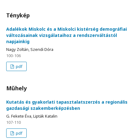
Ténykép
Adalékok Miskolc és a Miskolci kistérség demográfiai
változásainak vizsgálataihoz a rendszerváltástól
napjainkig
Nagy Zoltán, Szendi Dóra
100-106
pdf
Műhely
Kutatás és gyakorlati tapasztalatszerzés a regionális
gazdasági szakemberképzésben
G. Fekete Éva, Lipták Katalin
107-110
pdf