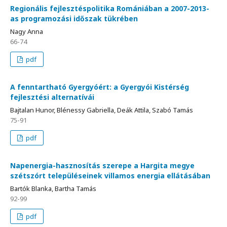
Regionális fejlesztéspolitika Romániában a 2007-2013-
as programozási időszak tükrében
Nagy Anna
66-74
pdf
A fenntartható Gyergyóért: a Gyergyói Kistérség
fejlesztési alternatívái
Bajtalan Hunor, Blénessy Gabriella, Deák Attila, Szabó Tamás
75-91
pdf
Napenergia-hasznosítás szerepe a Hargita megye
szétszórt településeinek villamos energia ellátásában
Bartók Blanka, Bartha Tamás
92-99
pdf