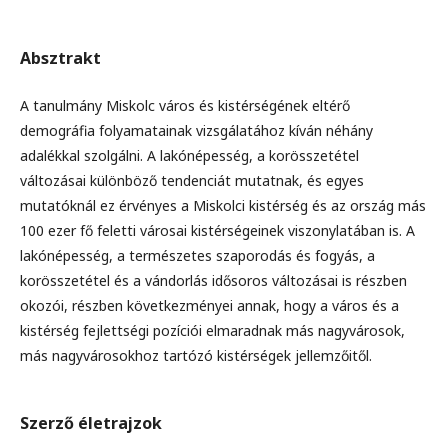
Absztrakt
A tanulmány Miskolc város és kistérségének eltérő
demográfia folyamatainak vizsgálatához kíván néhány
adalékkal szolgálni. A lakónépesség, a korösszetétel
változásai különböző tendenciát mutatnak, és egyes
mutatóknál ez érvényes a Miskolci kistérség és az ország más
100 ezer fő feletti városai kistérségeinek viszonylatában is. A
lakónépesség, a természetes szaporodás és fogyás, a
korösszetétel és a vándorlás idősoros változásai is részben
okozói, részben következményei annak, hogy a város és a
kistérség fejlettségi pozíciói elmaradnak más nagyvárosok,
más nagyvárosokhoz tartózó kistérségek jellemzőitől.
Szerző életrajzok