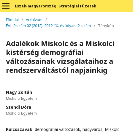
Észak-magyarországi Stratégiai Füzetek
Főoldal
/
Archívum
/
Évf. 9 szám 02 (2012): 2012. IX. évfolyam 2. szám
/
Ténykép
Adalékok Miskolc és a Miskolci
kistérség demográfiai
változásainak vizsgálataihoz a
rendszerváltástól napjainkig
Nagy Zoltán
Miskolci Egyetem
Szendi Dóra
Miskolci Egyetem
Kulcsszavak:
demográfiai változások, nagyváros, Miskolc