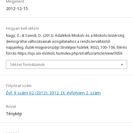
Megjelent
2012-12-15
Hogyan kell idézni
Nagy, Z., & Szendi, D. (2012). Adalékok Miskolc és a Miskolci kistérség
demográfiai változásainak vizsgálataihoz a rendszerváltástól
napjainkig.
Észak-magyarországi Stratégiai Füzetek
,
9
(02), 100–106. Elérés
forrás https://ojs.uni-miskolc.hu/index.php/stratfuz/article/view/3056
Idézet formátumok
Folyóirat szám
Évf. 9 szám 02 (2012): 2012. IX. évfolyam 2. szám
Rovat
Ténykép