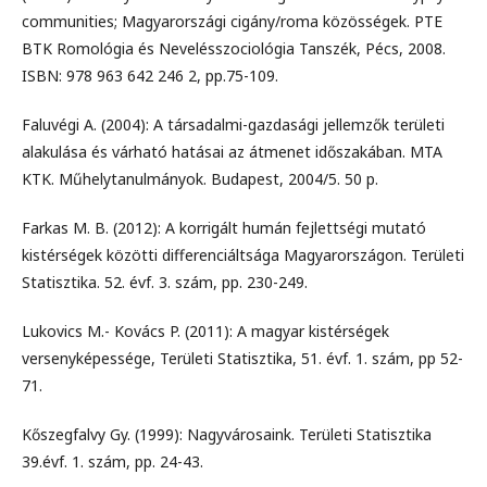
communities; Magyarországi cigány/roma közösségek. PTE
BTK Romológia és Nevelésszociológia Tanszék, Pécs, 2008.
ISBN: 978 963 642 246 2, pp.75-109.
Faluvégi A. (2004): A társadalmi-gazdasági jellemzők területi
alakulása és várható hatásai az átmenet időszakában. MTA
KTK. Műhelytanulmányok. Budapest, 2004/5. 50 p.
Farkas M. B. (2012): A korrigált humán fejlettségi mutató
kistérségek közötti differenciáltsága Magyarországon. Területi
Statisztika. 52. évf. 3. szám, pp. 230-249.
Lukovics M.- Kovács P. (2011): A magyar kistérségek
versenyképessége, Területi Statisztika, 51. évf. 1. szám, pp 52-
71.
Kőszegfalvy Gy. (1999): Nagyvárosaink. Területi Statisztika
39.évf. 1. szám, pp. 24-43.