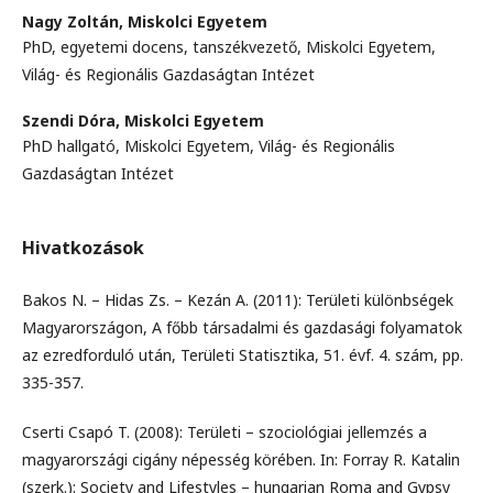
Nagy Zoltán,
Miskolci Egyetem
PhD, egyetemi docens, tanszékvezető, Miskolci Egyetem,
Világ- és Regionális Gazdaságtan Intézet
Szendi Dóra,
Miskolci Egyetem
PhD hallgató, Miskolci Egyetem, Világ- és Regionális
Gazdaságtan Intézet
Hivatkozások
Bakos N. – Hidas Zs. – Kezán A. (2011): Területi különbségek
Magyarországon, A főbb társadalmi és gazdasági folyamatok
az ezredforduló után, Területi Statisztika, 51. évf. 4. szám, pp.
335-357.
Cserti Csapó T. (2008): Területi – szociológiai jellemzés a
magyarországi cigány népesség körében. In: Forray R. Katalin
(szerk.): Society and Lifestyles – hungarian Roma and Gypsy